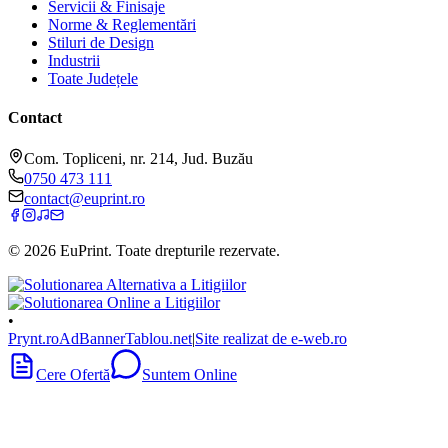
Servicii & Finisaje
Norme & Reglementări
Stiluri de Design
Industrii
Toate Județele
Contact
Com. Topliceni, nr. 214, Jud. Buzău
0750 473 111
contact@euprint.ro
©
2026
EuPrint
. Toate drepturile rezervate.
•
Prynt.ro
AdBanner
Tablou.net
|
Site realizat de e-web.ro
Cere Ofertă
Suntem Online