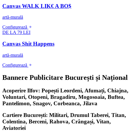
Canvas WALK LIK€ A BO$
artă-murală
Configurează
DE LA 79 LEI
Canvas Shit Happens
artă-murală
Configurează
Bannere Publicitare București și Național
Acoperire Ilfov: Popești Leordeni, Afumați, Chiajna,
Voluntari, Otopeni, Bragadiru, Mogosoaia, Buftea,
Pantelimon, Snagov, Corbeanca, Jilava
Cartiere București: Militari, Drumul Taberei, Titan,
Colentina, Berceni, Rahova, Crângași, Vitan,
Aviatoriei