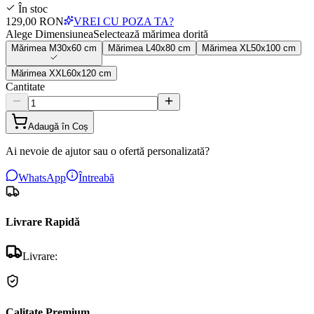
În stoc
129,00 RON
VREI CU POZA TA?
Alege Dimensiunea
Selectează mărimea dorită
Mărimea
M
30x60 cm
Mărimea
L
40x80 cm
Mărimea
XL
50x100 cm
Mărimea
XXL
60x120 cm
Cantitate
Adaugă în Coș
Ai nevoie de ajutor sau o ofertă personalizată?
WhatsApp
Întreabă
Livrare Rapidă
Livrare:
Calitate Premium