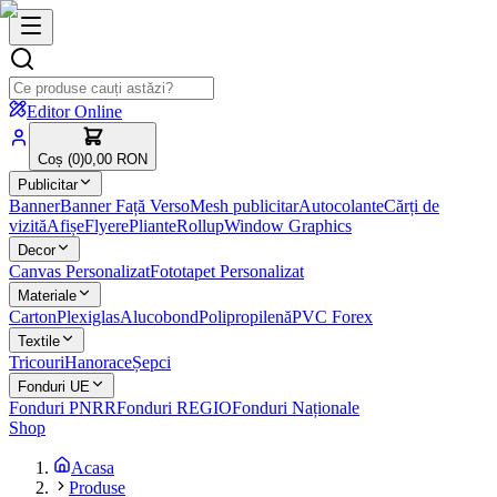
Editor Online
Coș (
0
)
0,00 RON
Publicitar
Banner
Banner Față Verso
Mesh publicitar
Autocolante
Cărți de
vizită
Afișe
Flyere
Pliante
Rollup
Window Graphics
Decor
Canvas Personalizat
Fototapet Personalizat
Materiale
Carton
Plexiglas
Alucobond
Polipropilenă
PVC Forex
Textile
Tricouri
Hanorace
Șepci
Fonduri UE
Fonduri PNRR
Fonduri REGIO
Fonduri Naționale
Shop
Acasa
Produse