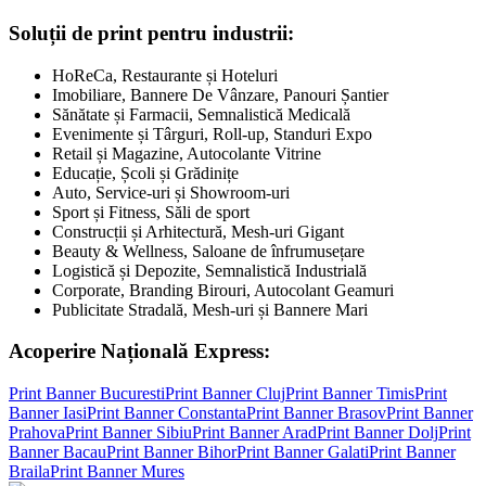
Soluții de print pentru industrii:
HoReCa, Restaurante și Hoteluri
Imobiliare, Bannere De Vânzare, Panouri Șantier
Sănătate și Farmacii, Semnalistică Medicală
Evenimente și Târguri, Roll-up, Standuri Expo
Retail și Magazine, Autocolante Vitrine
Educație, Școli și Grădinițe
Auto, Service-uri și Showroom-uri
Sport și Fitness, Săli de sport
Construcții și Arhitectură, Mesh-uri Gigant
Beauty & Wellness, Saloane de înfrumusețare
Logistică și Depozite, Semnalistică Industrială
Corporate, Branding Birouri, Autocolant Geamuri
Publicitate Stradală, Mesh-uri și Bannere Mari
Acoperire Națională Express:
Print Banner
Bucuresti
Print Banner
Cluj
Print Banner
Timis
Print
Banner
Iasi
Print Banner
Constanta
Print Banner
Brasov
Print Banner
Prahova
Print Banner
Sibiu
Print Banner
Arad
Print Banner
Dolj
Print
Banner
Bacau
Print Banner
Bihor
Print Banner
Galati
Print Banner
Braila
Print Banner
Mures