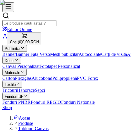
Editor Online
Coș (
0
)
0,00 RON
Publicitar
Banner
Banner Față Verso
Mesh publicitar
Autocolante
Cărți de vizită
Af
Decor
Canvas Personalizat
Fototapet Personalizat
Materiale
Carton
Plexiglas
Alucobond
Polipropilenă
PVC Forex
Textile
Tricouri
Hanorace
Șepci
Fonduri UE
Fonduri PNRR
Fonduri REGIO
Fonduri Naționale
Shop
Acasa
Produse
Tablouri Canvas