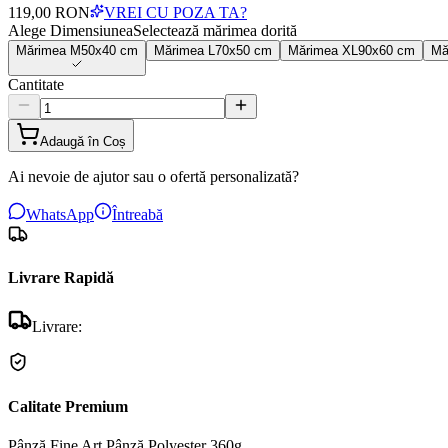
119,00 RON
VREI CU POZA TA?
Alege Dimensiunea
Selectează mărimea dorită
Mărimea
M
50x40 cm
Mărimea
L
70x50 cm
Mărimea
XL
90x60 cm
Mă
Cantitate
Adaugă în Coș
Ai nevoie de ajutor sau o ofertă personalizată?
WhatsApp
Întreabă
Livrare Rapidă
Livrare:
Calitate Premium
Pânză Fine Art
Pânză Polyester 360g