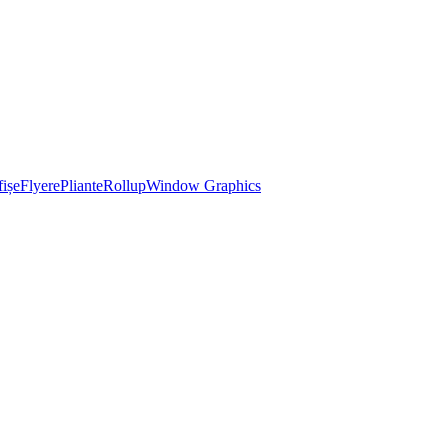
ișe
Flyere
Pliante
Rollup
Window Graphics