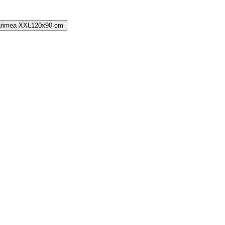
rimea
XXL
120x90 cm