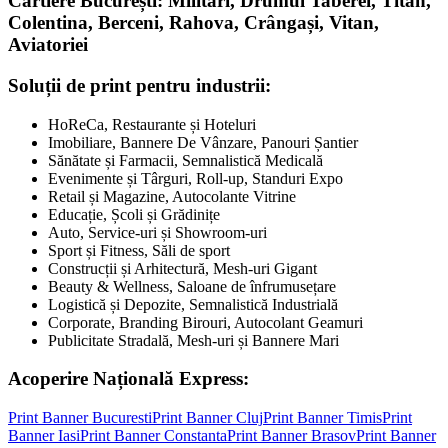
Cartiere București: Militari, Drumul Taberei, Titan,
Colentina, Berceni, Rahova, Crângași, Vitan,
Aviatoriei
Soluții de print pentru industrii:
HoReCa, Restaurante și Hoteluri
Imobiliare, Bannere De Vânzare, Panouri Șantier
Sănătate și Farmacii, Semnalistică Medicală
Evenimente și Târguri, Roll-up, Standuri Expo
Retail și Magazine, Autocolante Vitrine
Educație, Școli și Grădinițe
Auto, Service-uri și Showroom-uri
Sport și Fitness, Săli de sport
Construcții și Arhitectură, Mesh-uri Gigant
Beauty & Wellness, Saloane de înfrumusețare
Logistică și Depozite, Semnalistică Industrială
Corporate, Branding Birouri, Autocolant Geamuri
Publicitate Stradală, Mesh-uri și Bannere Mari
Acoperire Națională Express:
Print Banner
Bucuresti
Print Banner
Cluj
Print Banner
Timis
Print
Banner
Iasi
Print Banner
Constanta
Print Banner
Brasov
Print Banner