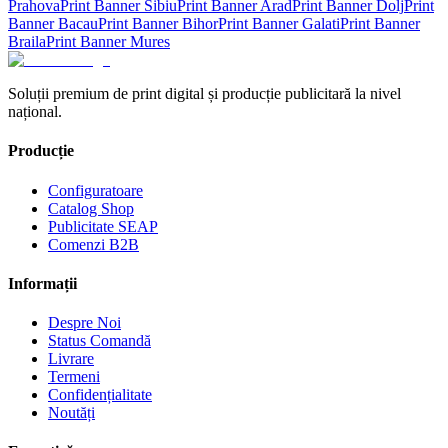
Prahova
Print Banner
Sibiu
Print Banner
Arad
Print Banner
Dolj
Print
Banner
Bacau
Print Banner
Bihor
Print Banner
Galati
Print Banner
Braila
Print Banner
Mures
Soluții premium de print digital și producție publicitară la nivel
național.
Producție
Configuratoare
Catalog Shop
Publicitate SEAP
Comenzi B2B
Informații
Despre Noi
Status Comandă
Livrare
Termeni
Confidențialitate
Noutăți