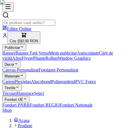
Editor Online
Coș (
0
)
0,00 RON
Publicitar
Banner
Banner Față Verso
Mesh publicitar
Autocolante
Cărți de
vizită
Afișe
Flyere
Pliante
Rollup
Window Graphics
Decor
Canvas Personalizat
Fototapet Personalizat
Materiale
Carton
Plexiglas
Alucobond
Polipropilenă
PVC Forex
Textile
Tricouri
Hanorace
Șepci
Fonduri UE
Fonduri PNRR
Fonduri REGIO
Fonduri Naționale
Shop
Acasa
Produse