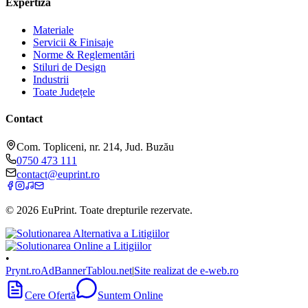
Expertiză
Materiale
Servicii & Finisaje
Norme & Reglementări
Stiluri de Design
Industrii
Toate Județele
Contact
Com. Topliceni, nr. 214, Jud. Buzău
0750 473 111
contact@euprint.ro
©
2026
EuPrint
. Toate drepturile rezervate.
•
Prynt.ro
AdBanner
Tablou.net
|
Site realizat de e-web.ro
Cere Ofertă
Suntem Online