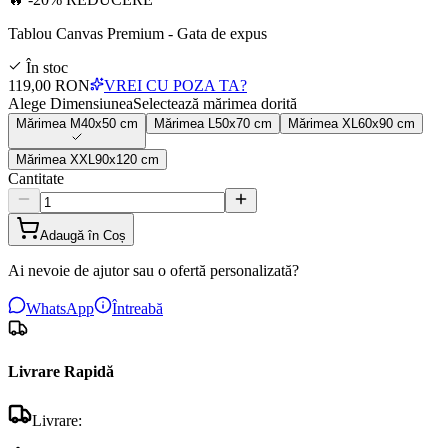
Tablou Canvas Premium - Gata de expus
În stoc
119,00 RON
VREI CU POZA TA?
Alege Dimensiunea
Selectează mărimea dorită
Mărimea
M
40x50 cm
Mărimea
L
50x70 cm
Mărimea
XL
60x90 cm
Mărimea
XXL
90x120 cm
Cantitate
Adaugă în Coș
Ai nevoie de ajutor sau o ofertă personalizată?
WhatsApp
Întreabă
Livrare Rapidă
Livrare: