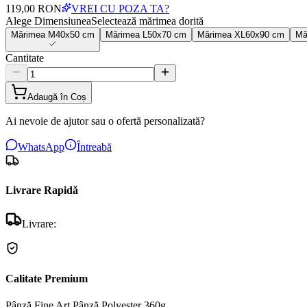
119,00 RON
VREI CU POZA TA?
Alege Dimensiunea
Selectează mărimea dorită
Mărimea
M
40x50 cm
Mărimea
L
50x70 cm
Mărimea
XL
60x90 cm
Mă
Cantitate
Adaugă în Coș
Ai nevoie de ajutor sau o ofertă personalizată?
WhatsApp
Întreabă
Livrare Rapidă
Livrare:
Calitate Premium
Pânză Fine Art
Pânză Polyester 360g