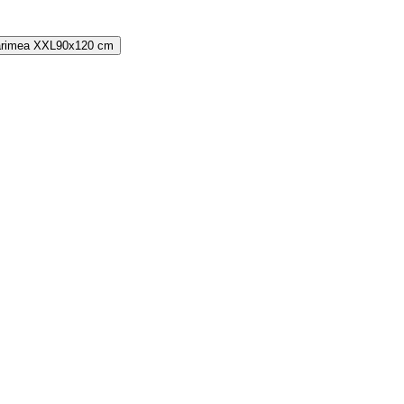
rimea
XXL
90x120 cm