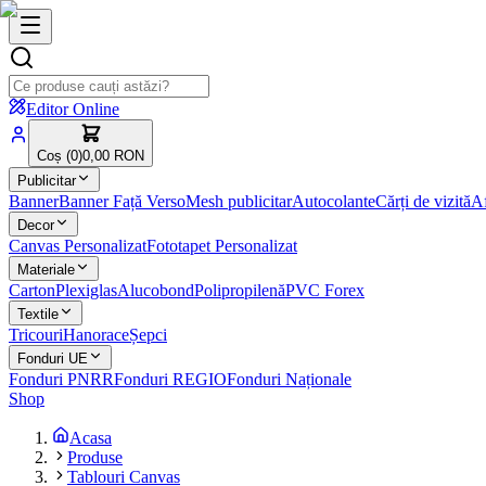
Editor Online
Coș (
0
)
0,00 RON
Publicitar
Banner
Banner Față Verso
Mesh publicitar
Autocolante
Cărți de vizită
Af
Decor
Canvas Personalizat
Fototapet Personalizat
Materiale
Carton
Plexiglas
Alucobond
Polipropilenă
PVC Forex
Textile
Tricouri
Hanorace
Șepci
Fonduri UE
Fonduri PNRR
Fonduri REGIO
Fonduri Naționale
Shop
Acasa
Produse
Tablouri Canvas