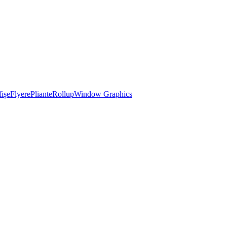
ișe
Flyere
Pliante
Rollup
Window Graphics