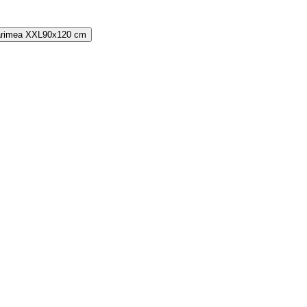
rimea
XXL
90x120 cm