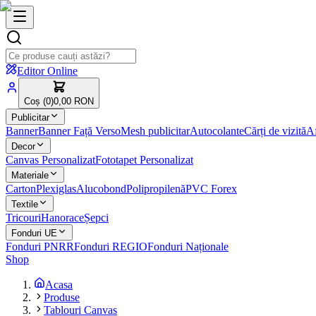
Editor Online
Coș (
0
)
0,00 RON
Publicitar
Banner
Banner Față Verso
Mesh publicitar
Autocolante
Cărți de vizită
Af
Decor
Canvas Personalizat
Fototapet Personalizat
Materiale
Carton
Plexiglas
Alucobond
Polipropilenă
PVC Forex
Textile
Tricouri
Hanorace
Șepci
Fonduri UE
Fonduri PNRR
Fonduri REGIO
Fonduri Naționale
Shop
Acasa
Produse
Tablouri Canvas