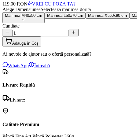
119,00 RON
VREI CU POZA TA?
Alege Dimensiunea
Selectează mărimea dorită
Mărimea
M
40x50 cm
Mărimea
L
50x70 cm
Mărimea
XL
60x90 cm
Mă
Cantitate
Adaugă în Coș
Ai nevoie de ajutor sau o ofertă personalizată?
WhatsApp
Întreabă
Livrare Rapidă
Livrare:
Calitate Premium
Pânză Fine Art
Pânză Polyester 360g