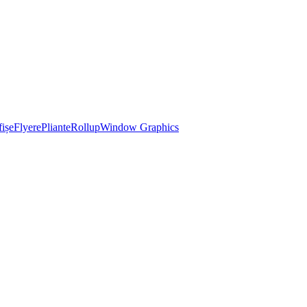
ișe
Flyere
Pliante
Rollup
Window Graphics