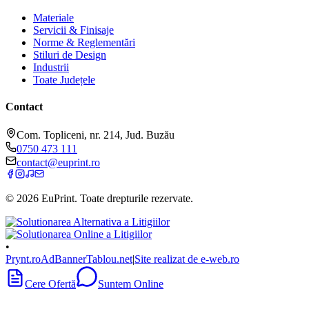
Materiale
Servicii & Finisaje
Norme & Reglementări
Stiluri de Design
Industrii
Toate Județele
Contact
Com. Topliceni, nr. 214, Jud. Buzău
0750 473 111
contact@euprint.ro
©
2026
EuPrint
. Toate drepturile rezervate.
•
Prynt.ro
AdBanner
Tablou.net
|
Site realizat de e-web.ro
Cere Ofertă
Suntem Online