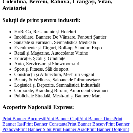
Colentina, Berceni, Rahova, Crângași, Vitan,
Aviatoriei
Soluții de print pentru industrii:
HoReCa, Restaurante și Hoteluri
Imobiliare, Bannere De Vânzare, Panouri Șantier
Sănătate și Farmacii, Semnalistică Medicală
Evenimente și Târguri, Roll-up, Standuri Expo
Retail și Magazine, Autocolante Vitrine
Educație, Școli și Grădinițe
Auto, Service-uri și Showroom-uri
Sport și Fitness, Săli de sport
Construcții și Arhitectură, Mesh-uri Gigant
Beauty & Wellness, Saloane de înfrumusețare
Logistică și Depozite, Semnalistică Industrială
Corporate, Branding Birouri, Autocolant Geamuri
Publicitate Stradală, Mesh-uri și Bannere Mari
Acoperire Națională Express:
Print Banner
Bucuresti
Print Banner
Cluj
Print Banner
Timis
Print
Banner
Iasi
Print Banner
Constanta
Print Banner
Brasov
Print Banner
Prahova
Print Banner
Sibiu
Print Banner
Arad
Print Banner
Dolj
Print