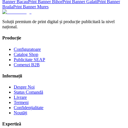
Banner
Bacau
Print Banner
Bihor
Print Banner
Galati
Print Banner
Braila
Print Banner
Mures
Soluții premium de print digital și producție publicitară la nivel
național.
Producție
Configuratoare
Catalog Shop
Publicitate SEAP
Comenzi B2B
Informații
Despre Noi
Status Comandă
Livrare
Termeni
Confidențialitate
Noutăți
Expertiză