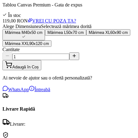
Tablou Canvas Premium - Gata de expus
În stoc
119,00 RON
VREI CU POZA TA?
Alege Dimensiunea
Selectează mărimea dorită
Mărimea
M
40x50 cm
Mărimea
L
50x70 cm
Mărimea
XL
60x90 cm
Mărimea
XXL
90x120 cm
Cantitate
Adaugă în Coș
Ai nevoie de ajutor sau o ofertă personalizată?
WhatsApp
Întreabă
Livrare Rapidă
Livrare: