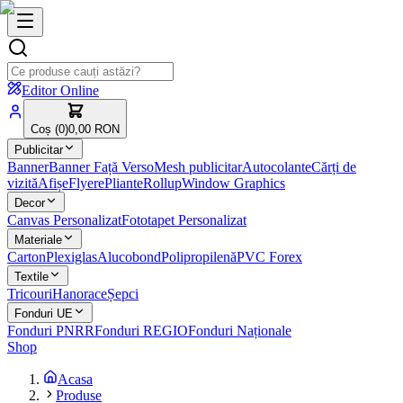
Editor Online
Coș (
0
)
0,00 RON
Publicitar
Banner
Banner Față Verso
Mesh publicitar
Autocolante
Cărți de
vizită
Afișe
Flyere
Pliante
Rollup
Window Graphics
Decor
Canvas Personalizat
Fototapet Personalizat
Materiale
Carton
Plexiglas
Alucobond
Polipropilenă
PVC Forex
Textile
Tricouri
Hanorace
Șepci
Fonduri UE
Fonduri PNRR
Fonduri REGIO
Fonduri Naționale
Shop
Acasa
Produse