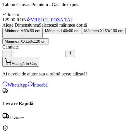
Tablou Canvas Premium - Gata de expus
În stoc
129,00 RON
VREI CU POZA TA?
Alege Dimensiunea
Selectează mărimea dorită
Mărimea
M
30x60 cm
Mărimea
L
40x80 cm
Mărimea
XL
50x100 cm
Mărimea
XXL
60x120 cm
Cantitate
Adaugă în Coș
Ai nevoie de ajutor sau o ofertă personalizată?
WhatsApp
Întreabă
Livrare Rapidă
Livrare: