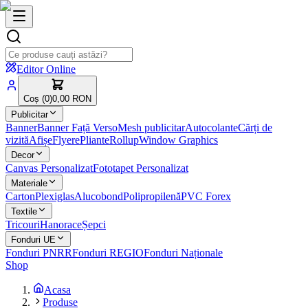
Editor Online
Coș (
0
)
0,00 RON
Publicitar
Banner
Banner Față Verso
Mesh publicitar
Autocolante
Cărți de
vizită
Afișe
Flyere
Pliante
Rollup
Window Graphics
Decor
Canvas Personalizat
Fototapet Personalizat
Materiale
Carton
Plexiglas
Alucobond
Polipropilenă
PVC Forex
Textile
Tricouri
Hanorace
Șepci
Fonduri UE
Fonduri PNRR
Fonduri REGIO
Fonduri Naționale
Shop
Acasa
Produse