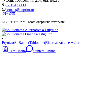
Com. Topliceni, nr. 214, Jud. Buzău
0750 473 111
contact@euprint.ro
©
2026
EuPrint
. Toate drepturile rezervate.
•
Prynt.ro
AdBanner
Tablou.net
|
Site realizat de e-web.ro
Cere Ofertă
Suntem Online