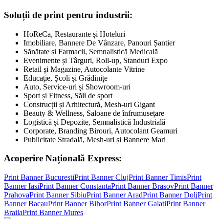
Soluții de print pentru industrii:
HoReCa, Restaurante și Hoteluri
Imobiliare, Bannere De Vânzare, Panouri Șantier
Sănătate și Farmacii, Semnalistică Medicală
Evenimente și Târguri, Roll-up, Standuri Expo
Retail și Magazine, Autocolante Vitrine
Educație, Școli și Grădinițe
Auto, Service-uri și Showroom-uri
Sport și Fitness, Săli de sport
Construcții și Arhitectură, Mesh-uri Gigant
Beauty & Wellness, Saloane de înfrumusețare
Logistică și Depozite, Semnalistică Industrială
Corporate, Branding Birouri, Autocolant Geamuri
Publicitate Stradală, Mesh-uri și Bannere Mari
Acoperire Națională Express:
Print Banner
Bucuresti
Print Banner
Cluj
Print Banner
Timis
Print
Banner
Iasi
Print Banner
Constanta
Print Banner
Brasov
Print Banner
Prahova
Print Banner
Sibiu
Print Banner
Arad
Print Banner
Dolj
Print
Banner
Bacau
Print Banner
Bihor
Print Banner
Galati
Print Banner
Braila
Print Banner
Mures