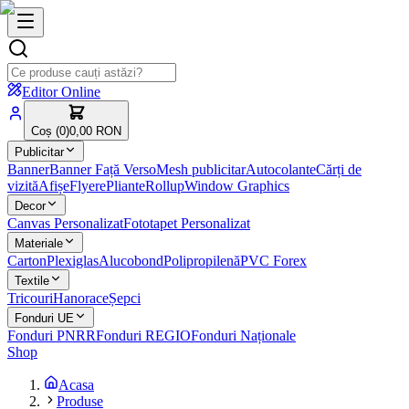
Editor Online
Coș (
0
)
0,00 RON
Publicitar
Banner
Banner Față Verso
Mesh publicitar
Autocolante
Cărți de
vizită
Afișe
Flyere
Pliante
Rollup
Window Graphics
Decor
Canvas Personalizat
Fototapet Personalizat
Materiale
Carton
Plexiglas
Alucobond
Polipropilenă
PVC Forex
Textile
Tricouri
Hanorace
Șepci
Fonduri UE
Fonduri PNRR
Fonduri REGIO
Fonduri Naționale
Shop
Acasa
Produse