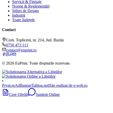
Servicii & Finisaje
Norme & Reglementări
Stiluri de Design
Industrii
Toate Județele
Contact
Com. Topliceni, nr. 214, Jud. Buzău
0750 473 111
contact@euprint.ro
©
2026
EuPrint
. Toate drepturile rezervate.
•
Prynt.ro
AdBanner
Tablou.net
|
Site realizat de e-web.ro
Cere Ofertă
Suntem Online