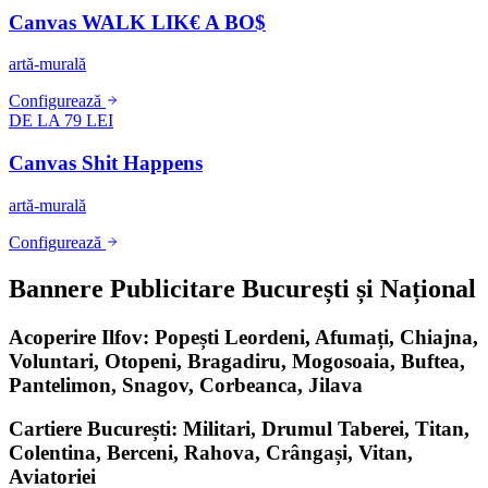
Canvas WALK LIK€ A BO$
artă-murală
Configurează
DE LA 79 LEI
Canvas Shit Happens
artă-murală
Configurează
Bannere Publicitare București și Național
Acoperire Ilfov: Popești Leordeni, Afumați, Chiajna,
Voluntari, Otopeni, Bragadiru, Mogosoaia, Buftea,
Pantelimon, Snagov, Corbeanca, Jilava
Cartiere București: Militari, Drumul Taberei, Titan,
Colentina, Berceni, Rahova, Crângași, Vitan,
Aviatoriei