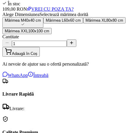
În stoc
109,00 RON
VREI CU POZA TA?
Alege Dimensiunea
Selectează mărimea dorită
Mărimea
M
40x40 cm
Mărimea
L
60x60 cm
Mărimea
XL
80x80 cm
Mărimea
XXL
100x100 cm
Cantitate
Adaugă în Coș
Ai nevoie de ajutor sau o ofertă personalizată?
WhatsApp
Întreabă
Livrare Rapidă
Livrare:
Calitate Premium