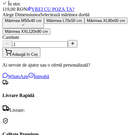
În stoc
119,00 RON
VREI CU POZA TA?
Alege Dimensiunea
Selectează mărimea dorită
Mărimea
M
50x40 cm
Mărimea
L
70x50 cm
Mărimea
XL
90x60 cm
Mărimea
XXL
120x90 cm
Cantitate
Adaugă în Coș
Ai nevoie de ajutor sau o ofertă personalizată?
WhatsApp
Întreabă
Livrare Rapidă
Livrare:
Calitate Premium