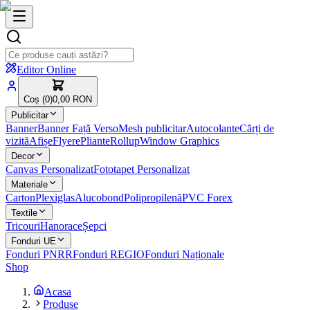
Editor Online
Coș (
0
)
0,00 RON
Publicitar
Banner
Banner Față Verso
Mesh publicitar
Autocolante
Cărți de
vizită
Afișe
Flyere
Pliante
Rollup
Window Graphics
Decor
Canvas Personalizat
Fototapet Personalizat
Materiale
Carton
Plexiglas
Alucobond
Polipropilenă
PVC Forex
Textile
Tricouri
Hanorace
Șepci
Fonduri UE
Fonduri PNRR
Fonduri REGIO
Fonduri Naționale
Shop
Acasa
Produse