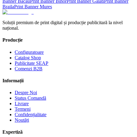
Banner
Bacau
Print Banner
Bihor
Print Banner
Galati
Print Banner
Braila
Print Banner
Mures
Soluții premium de print digital și producție publicitară la nivel
național.
Producție
Configuratoare
Catalog Shop
Publicitate SEAP
Comenzi B2B
Informații
Despre Noi
Status Comandă
Livrare
Termeni
Confidențialitate
Noutăți
Expertiză