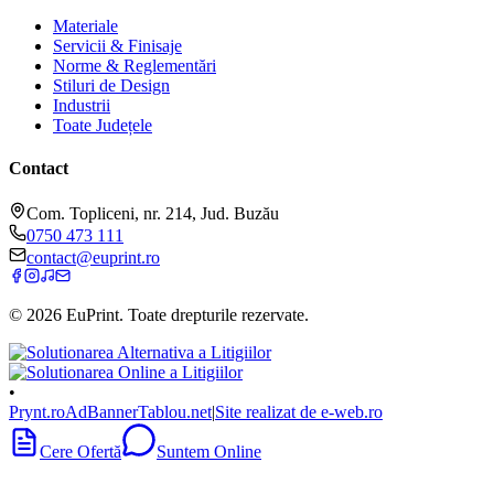
Materiale
Servicii & Finisaje
Norme & Reglementări
Stiluri de Design
Industrii
Toate Județele
Contact
Com. Topliceni, nr. 214, Jud. Buzău
0750 473 111
contact@euprint.ro
©
2026
EuPrint
. Toate drepturile rezervate.
•
Prynt.ro
AdBanner
Tablou.net
|
Site realizat de e-web.ro
Cere Ofertă
Suntem Online