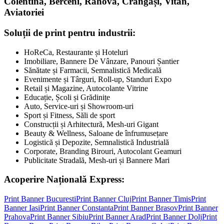
Colentina, Berceni, Rahova, Crângași, Vitan,
Aviatoriei
Soluții de print pentru industrii:
HoReCa, Restaurante și Hoteluri
Imobiliare, Bannere De Vânzare, Panouri Șantier
Sănătate și Farmacii, Semnalistică Medicală
Evenimente și Târguri, Roll-up, Standuri Expo
Retail și Magazine, Autocolante Vitrine
Educație, Școli și Grădinițe
Auto, Service-uri și Showroom-uri
Sport și Fitness, Săli de sport
Construcții și Arhitectură, Mesh-uri Gigant
Beauty & Wellness, Saloane de înfrumusețare
Logistică și Depozite, Semnalistică Industrială
Corporate, Branding Birouri, Autocolant Geamuri
Publicitate Stradală, Mesh-uri și Bannere Mari
Acoperire Națională Express:
Print Banner
Bucuresti
Print Banner
Cluj
Print Banner
Timis
Print
Banner
Iasi
Print Banner
Constanta
Print Banner
Brasov
Print Banner
Prahova
Print Banner
Sibiu
Print Banner
Arad
Print Banner
Dolj
Print