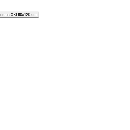
rimea
XXL
90x120 cm