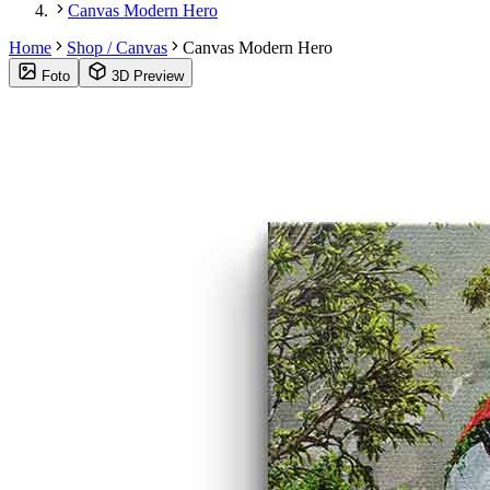
Canvas Modern Hero
Home
Shop / Canvas
Canvas Modern Hero
Foto
3D Preview