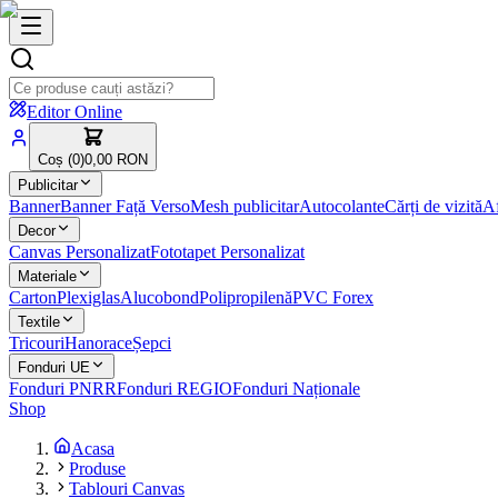
Editor Online
Coș (
0
)
0,00 RON
Publicitar
Banner
Banner Față Verso
Mesh publicitar
Autocolante
Cărți de vizită
Af
Decor
Canvas Personalizat
Fototapet Personalizat
Materiale
Carton
Plexiglas
Alucobond
Polipropilenă
PVC Forex
Textile
Tricouri
Hanorace
Șepci
Fonduri UE
Fonduri PNRR
Fonduri REGIO
Fonduri Naționale
Shop
Acasa
Produse
Tablouri Canvas