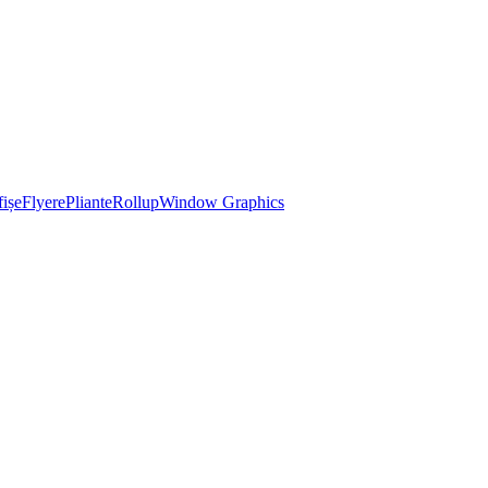
ișe
Flyere
Pliante
Rollup
Window Graphics