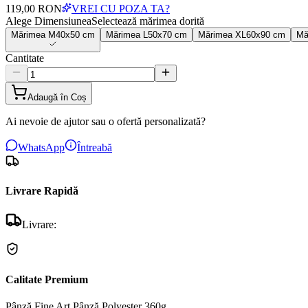
119,00 RON
VREI CU POZA TA?
Alege Dimensiunea
Selectează mărimea dorită
Mărimea
M
40x50 cm
Mărimea
L
50x70 cm
Mărimea
XL
60x90 cm
Mă
Cantitate
Adaugă în Coș
Ai nevoie de ajutor sau o ofertă personalizată?
WhatsApp
Întreabă
Livrare Rapidă
Livrare:
Calitate Premium
Pânză Fine Art
Pânză Polyester 360g