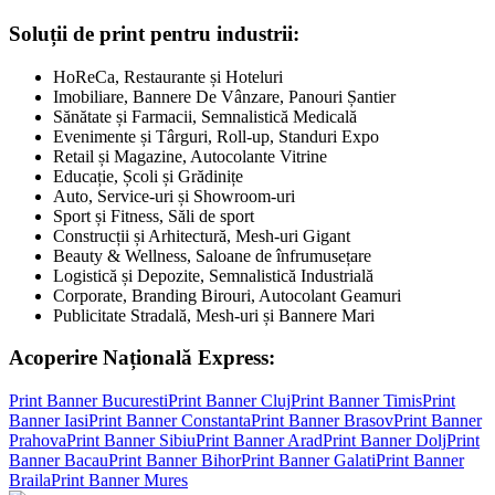
Soluții de print pentru industrii:
HoReCa, Restaurante și Hoteluri
Imobiliare, Bannere De Vânzare, Panouri Șantier
Sănătate și Farmacii, Semnalistică Medicală
Evenimente și Târguri, Roll-up, Standuri Expo
Retail și Magazine, Autocolante Vitrine
Educație, Școli și Grădinițe
Auto, Service-uri și Showroom-uri
Sport și Fitness, Săli de sport
Construcții și Arhitectură, Mesh-uri Gigant
Beauty & Wellness, Saloane de înfrumusețare
Logistică și Depozite, Semnalistică Industrială
Corporate, Branding Birouri, Autocolant Geamuri
Publicitate Stradală, Mesh-uri și Bannere Mari
Acoperire Națională Express:
Print Banner
Bucuresti
Print Banner
Cluj
Print Banner
Timis
Print
Banner
Iasi
Print Banner
Constanta
Print Banner
Brasov
Print Banner
Prahova
Print Banner
Sibiu
Print Banner
Arad
Print Banner
Dolj
Print
Banner
Bacau
Print Banner
Bihor
Print Banner
Galati
Print Banner
Braila
Print Banner
Mures