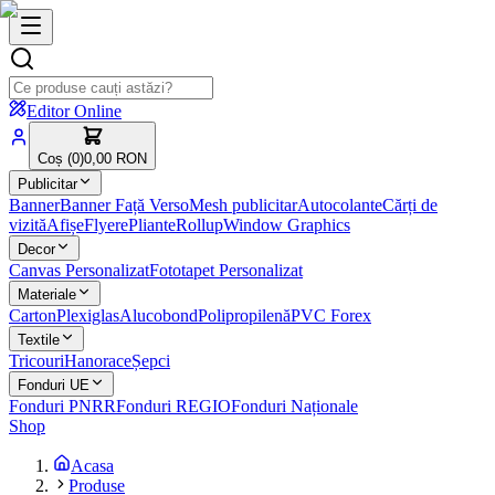
Editor Online
Coș (
0
)
0,00 RON
Publicitar
Banner
Banner Față Verso
Mesh publicitar
Autocolante
Cărți de
vizită
Afișe
Flyere
Pliante
Rollup
Window Graphics
Decor
Canvas Personalizat
Fototapet Personalizat
Materiale
Carton
Plexiglas
Alucobond
Polipropilenă
PVC Forex
Textile
Tricouri
Hanorace
Șepci
Fonduri UE
Fonduri PNRR
Fonduri REGIO
Fonduri Naționale
Shop
Acasa
Produse