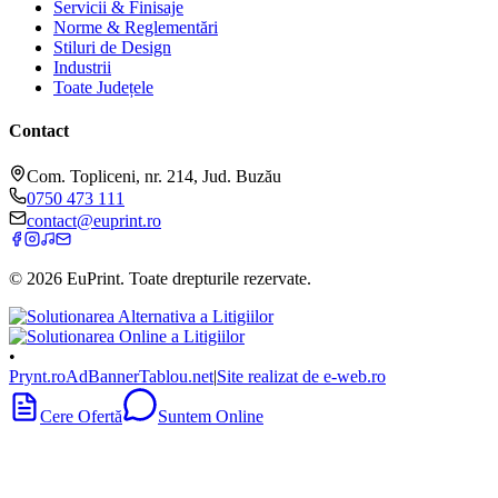
Servicii & Finisaje
Norme & Reglementări
Stiluri de Design
Industrii
Toate Județele
Contact
Com. Topliceni, nr. 214, Jud. Buzău
0750 473 111
contact@euprint.ro
©
2026
EuPrint
. Toate drepturile rezervate.
•
Prynt.ro
AdBanner
Tablou.net
|
Site realizat de e-web.ro
Cere Ofertă
Suntem Online