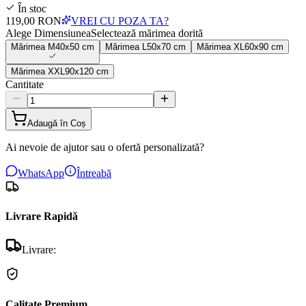
În stoc
119,00 RON
VREI CU POZA TA?
Alege Dimensiunea
Selectează mărimea dorită
Mărimea
M
40x50 cm
Mărimea
L
50x70 cm
Mărimea
XL
60x90 cm
Mărimea
XXL
90x120 cm
Cantitate
Adaugă în Coș
Ai nevoie de ajutor sau o ofertă personalizată?
WhatsApp
Întreabă
Livrare Rapidă
Livrare:
Calitate Premium