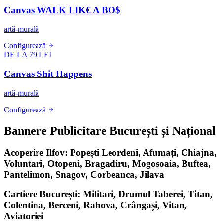
Canvas WALK LIK€ A BO$
artă-murală
Configurează
DE LA 79 LEI
Canvas Shit Happens
artă-murală
Configurează
Bannere Publicitare București și Național
Acoperire Ilfov: Popești Leordeni, Afumați, Chiajna,
Voluntari, Otopeni, Bragadiru, Mogosoaia, Buftea,
Pantelimon, Snagov, Corbeanca, Jilava
Cartiere București: Militari, Drumul Taberei, Titan,
Colentina, Berceni, Rahova, Crângași, Vitan,
Aviatoriei