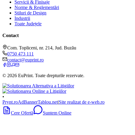
Servicii & Finisaje
Norme & Reglementări
Stiluri de Design
Industrii
Toate Județele
Contact
Com. Topliceni, nr. 214, Jud. Buzău
0750 473 111
contact@euprint.ro
©
2026
EuPrint
. Toate drepturile rezervate.
•
Prynt.ro
AdBanner
Tablou.net
|
Site realizat de e-web.ro
Cere Ofertă
Suntem Online