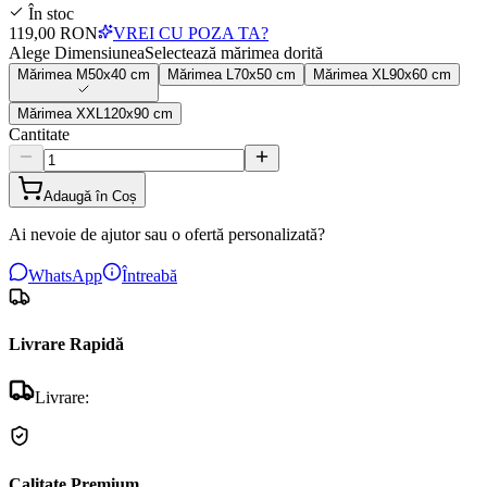
În stoc
119,00 RON
VREI CU POZA TA?
Alege Dimensiunea
Selectează mărimea dorită
Mărimea
M
50x40 cm
Mărimea
L
70x50 cm
Mărimea
XL
90x60 cm
Mărimea
XXL
120x90 cm
Cantitate
Adaugă în Coș
Ai nevoie de ajutor sau o ofertă personalizată?
WhatsApp
Întreabă
Livrare Rapidă
Livrare:
Calitate Premium