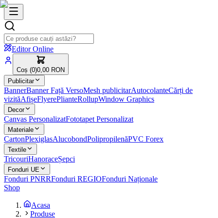
Editor Online
Coș (
0
)
0,00 RON
Publicitar
Banner
Banner Față Verso
Mesh publicitar
Autocolante
Cărți de
vizită
Afișe
Flyere
Pliante
Rollup
Window Graphics
Decor
Canvas Personalizat
Fototapet Personalizat
Materiale
Carton
Plexiglas
Alucobond
Polipropilenă
PVC Forex
Textile
Tricouri
Hanorace
Șepci
Fonduri UE
Fonduri PNRR
Fonduri REGIO
Fonduri Naționale
Shop
Acasa
Produse