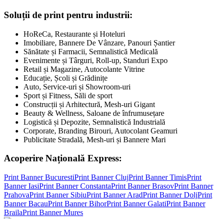
Soluții de print pentru industrii:
HoReCa, Restaurante și Hoteluri
Imobiliare, Bannere De Vânzare, Panouri Șantier
Sănătate și Farmacii, Semnalistică Medicală
Evenimente și Târguri, Roll-up, Standuri Expo
Retail și Magazine, Autocolante Vitrine
Educație, Școli și Grădinițe
Auto, Service-uri și Showroom-uri
Sport și Fitness, Săli de sport
Construcții și Arhitectură, Mesh-uri Gigant
Beauty & Wellness, Saloane de înfrumusețare
Logistică și Depozite, Semnalistică Industrială
Corporate, Branding Birouri, Autocolant Geamuri
Publicitate Stradală, Mesh-uri și Bannere Mari
Acoperire Națională Express:
Print Banner
Bucuresti
Print Banner
Cluj
Print Banner
Timis
Print
Banner
Iasi
Print Banner
Constanta
Print Banner
Brasov
Print Banner
Prahova
Print Banner
Sibiu
Print Banner
Arad
Print Banner
Dolj
Print
Banner
Bacau
Print Banner
Bihor
Print Banner
Galati
Print Banner
Braila
Print Banner
Mures