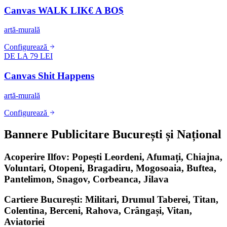
Canvas WALK LIK€ A BO$
artă-murală
Configurează
DE LA 79 LEI
Canvas Shit Happens
artă-murală
Configurează
Bannere Publicitare București și Național
Acoperire Ilfov: Popești Leordeni, Afumați, Chiajna,
Voluntari, Otopeni, Bragadiru, Mogosoaia, Buftea,
Pantelimon, Snagov, Corbeanca, Jilava
Cartiere București: Militari, Drumul Taberei, Titan,
Colentina, Berceni, Rahova, Crângași, Vitan,
Aviatoriei