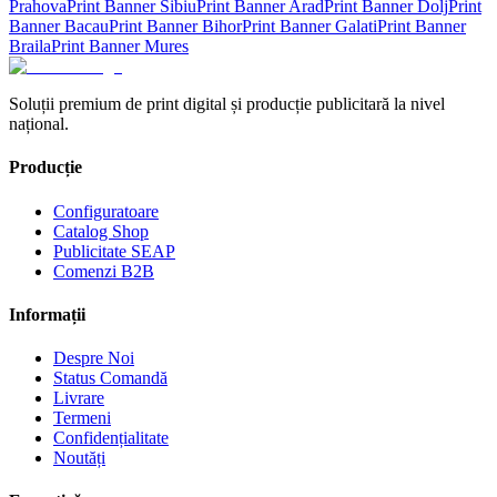
Prahova
Print Banner
Sibiu
Print Banner
Arad
Print Banner
Dolj
Print
Banner
Bacau
Print Banner
Bihor
Print Banner
Galati
Print Banner
Braila
Print Banner
Mures
Soluții premium de print digital și producție publicitară la nivel
național.
Producție
Configuratoare
Catalog Shop
Publicitate SEAP
Comenzi B2B
Informații
Despre Noi
Status Comandă
Livrare
Termeni
Confidențialitate
Noutăți