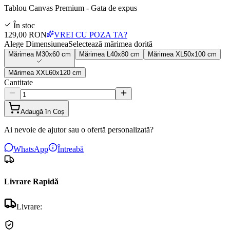
Tablou Canvas Premium - Gata de expus
În stoc
129,00 RON
VREI CU POZA TA?
Alege Dimensiunea
Selectează mărimea dorită
Mărimea
M
30x60 cm
Mărimea
L
40x80 cm
Mărimea
XL
50x100 cm
Mărimea
XXL
60x120 cm
Cantitate
Adaugă în Coș
Ai nevoie de ajutor sau o ofertă personalizată?
WhatsApp
Întreabă
Livrare Rapidă
Livrare: