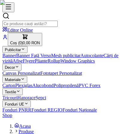
Editor Online
Coș (
0
)
0,00 RON
Publicitar
Banner
Banner Față Verso
Mesh publicitar
Autocolante
Cărți de
vizită
Afișe
Flyere
Pliante
Rollup
Window Graphics
Decor
Canvas Personalizat
Fototapet Personalizat
Materiale
Carton
Plexiglas
Alucobond
Polipropilenă
PVC Forex
Textile
Tricouri
Hanorace
Șepci
Fonduri UE
Fonduri PNRR
Fonduri REGIO
Fonduri Naționale
Shop
Acasa
Produse