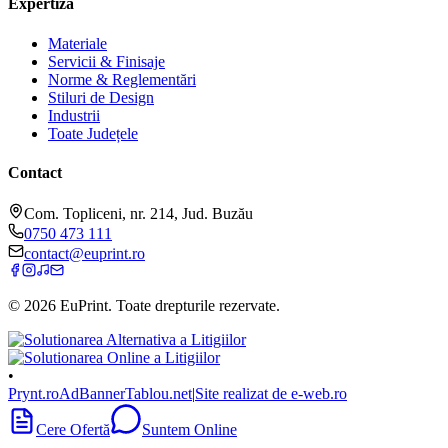
Expertiză
Materiale
Servicii & Finisaje
Norme & Reglementări
Stiluri de Design
Industrii
Toate Județele
Contact
Com. Topliceni, nr. 214, Jud. Buzău
0750 473 111
contact@euprint.ro
©
2026
EuPrint
. Toate drepturile rezervate.
•
Prynt.ro
AdBanner
Tablou.net
|
Site realizat de e-web.ro
Cere Ofertă
Suntem Online