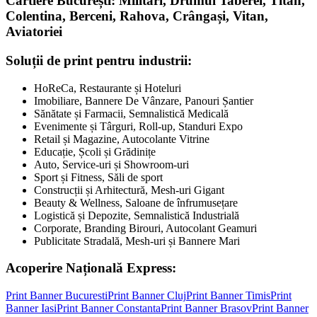
Cartiere București: Militari, Drumul Taberei, Titan,
Colentina, Berceni, Rahova, Crângași, Vitan,
Aviatoriei
Soluții de print pentru industrii:
HoReCa, Restaurante și Hoteluri
Imobiliare, Bannere De Vânzare, Panouri Șantier
Sănătate și Farmacii, Semnalistică Medicală
Evenimente și Târguri, Roll-up, Standuri Expo
Retail și Magazine, Autocolante Vitrine
Educație, Școli și Grădinițe
Auto, Service-uri și Showroom-uri
Sport și Fitness, Săli de sport
Construcții și Arhitectură, Mesh-uri Gigant
Beauty & Wellness, Saloane de înfrumusețare
Logistică și Depozite, Semnalistică Industrială
Corporate, Branding Birouri, Autocolant Geamuri
Publicitate Stradală, Mesh-uri și Bannere Mari
Acoperire Națională Express:
Print Banner
Bucuresti
Print Banner
Cluj
Print Banner
Timis
Print
Banner
Iasi
Print Banner
Constanta
Print Banner
Brasov
Print Banner