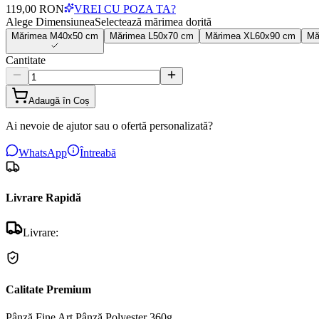
119,00 RON
VREI CU POZA TA?
Alege Dimensiunea
Selectează mărimea dorită
Mărimea
M
40x50 cm
Mărimea
L
50x70 cm
Mărimea
XL
60x90 cm
Mă
Cantitate
Adaugă în Coș
Ai nevoie de ajutor sau o ofertă personalizată?
WhatsApp
Întreabă
Livrare Rapidă
Livrare:
Calitate Premium
Pânză Fine Art
Pânză Polyester 360g