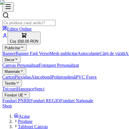
Editor Online
Coș (
0
)
0,00 RON
Publicitar
Banner
Banner Față Verso
Mesh publicitar
Autocolante
Cărți de vizită
Af
Decor
Canvas Personalizat
Fototapet Personalizat
Materiale
Carton
Plexiglas
Alucobond
Polipropilenă
PVC Forex
Textile
Tricouri
Hanorace
Șepci
Fonduri UE
Fonduri PNRR
Fonduri REGIO
Fonduri Naționale
Shop
Acasa
Produse
Tablouri Canvas