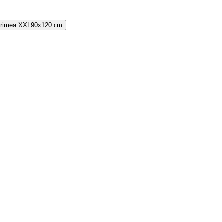
rimea
XXL
90x120 cm