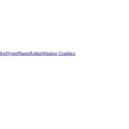
ișe
Flyere
Pliante
Rollup
Window Graphics