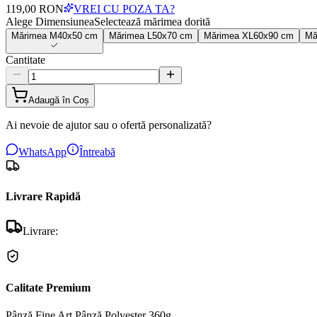
119,00 RON
VREI CU POZA TA?
Alege Dimensiunea
Selectează mărimea dorită
Mărimea
M
40x50 cm
Mărimea
L
50x70 cm
Mărimea
XL
60x90 cm
Mă
Cantitate
Adaugă în Coș
Ai nevoie de ajutor sau o ofertă personalizată?
WhatsApp
Întreabă
Livrare Rapidă
Livrare:
Calitate Premium
Pânză Fine Art
Pânză Polyester 360g