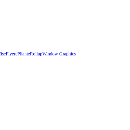
ișe
Flyere
Pliante
Rollup
Window Graphics