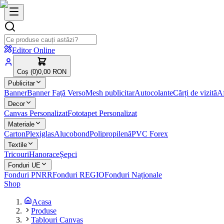
Editor Online
Coș (
0
)
0,00 RON
Publicitar
Banner
Banner Față Verso
Mesh publicitar
Autocolante
Cărți de vizită
Af
Decor
Canvas Personalizat
Fototapet Personalizat
Materiale
Carton
Plexiglas
Alucobond
Polipropilenă
PVC Forex
Textile
Tricouri
Hanorace
Șepci
Fonduri UE
Fonduri PNRR
Fonduri REGIO
Fonduri Naționale
Shop
Acasa
Produse
Tablouri Canvas