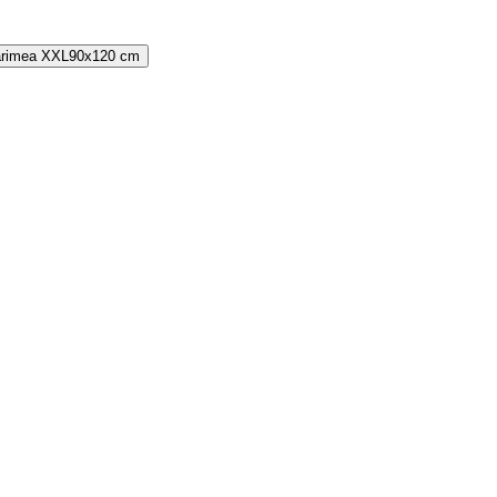
rimea
XXL
90x120 cm