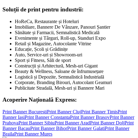
Soluții de print pentru industrii:
HoReCa, Restaurante și Hoteluri
Imobiliare, Bannere De Vânzare, Panouri Șantier
Sănătate și Farmacii, Semnalistică Medicală
Evenimente și Târguri, Roll-up, Standuri Expo
Retail și Magazine, Autocolante Vitrine
Educație, Școli și Grădinițe
Auto, Service-uri și Showroom-uri
Sport și Fitness, Săli de sport
Construcții și Arhitectură, Mesh-uri Gigant
Beauty & Wellness, Saloane de înfrumusețare
Logistică și Depozite, Semnalistică Industrială
Corporate, Branding Birouri, Autocolant Geamuri
Publicitate Stradală, Mesh-uri și Bannere Mari
Acoperire Națională Express:
Print Banner
Bucuresti
Print Banner
Cluj
Print Banner
Timis
Print
Banner
Iasi
Print Banner
Constanta
Print Banner
Brasov
Print Banner
Prahova
Print Banner
Sibiu
Print Banner
Arad
Print Banner
Dolj
Print
Banner
Bacau
Print Banner
Bihor
Print Banner
Galati
Print Banner
Braila
Print Banner
Mures