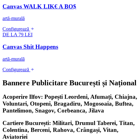
Canvas WALK LIK€ A BO$
artă-murală
Configurează
DE LA 79 LEI
Canvas Shit Happens
artă-murală
Configurează
Bannere Publicitare București și Național
Acoperire Ilfov: Popești Leordeni, Afumați, Chiajna,
Voluntari, Otopeni, Bragadiru, Mogosoaia, Buftea,
Pantelimon, Snagov, Corbeanca, Jilava
Cartiere București: Militari, Drumul Taberei, Titan,
Colentina, Berceni, Rahova, Crângași, Vitan,
Aviatoriei