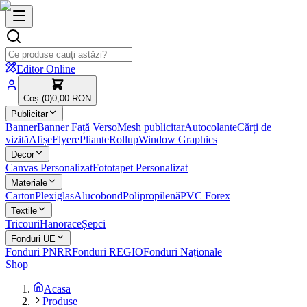
Editor Online
Coș (
0
)
0,00 RON
Publicitar
Banner
Banner Față Verso
Mesh publicitar
Autocolante
Cărți de
vizită
Afișe
Flyere
Pliante
Rollup
Window Graphics
Decor
Canvas Personalizat
Fototapet Personalizat
Materiale
Carton
Plexiglas
Alucobond
Polipropilenă
PVC Forex
Textile
Tricouri
Hanorace
Șepci
Fonduri UE
Fonduri PNRR
Fonduri REGIO
Fonduri Naționale
Shop
Acasa
Produse