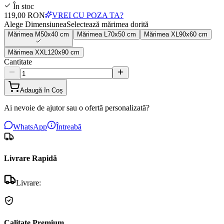
În stoc
119,00 RON
VREI CU POZA TA?
Alege Dimensiunea
Selectează mărimea dorită
Mărimea
M
50x40 cm
Mărimea
L
70x50 cm
Mărimea
XL
90x60 cm
Mărimea
XXL
120x90 cm
Cantitate
Adaugă în Coș
Ai nevoie de ajutor sau o ofertă personalizată?
WhatsApp
Întreabă
Livrare Rapidă
Livrare:
Calitate Premium