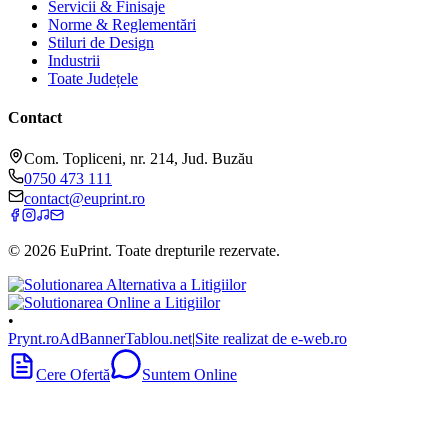
Servicii & Finisaje
Norme & Reglementări
Stiluri de Design
Industrii
Toate Județele
Contact
Com. Topliceni, nr. 214, Jud. Buzău
0750 473 111
contact@euprint.ro
©
2026
EuPrint
. Toate drepturile rezervate.
•
Prynt.ro
AdBanner
Tablou.net
|
Site realizat de e-web.ro
Cere Ofertă
Suntem Online