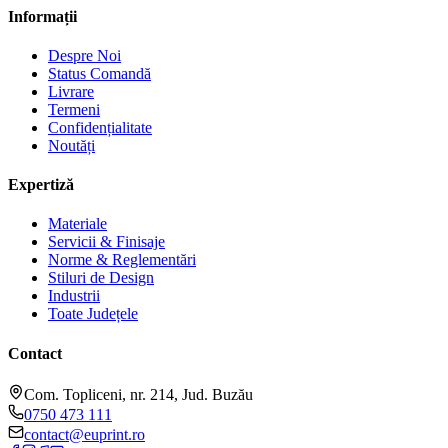
Informații
Despre Noi
Status Comandă
Livrare
Termeni
Confidențialitate
Noutăți
Expertiză
Materiale
Servicii & Finisaje
Norme & Reglementări
Stiluri de Design
Industrii
Toate Județele
Contact
Com. Topliceni, nr. 214, Jud. Buzău
0750 473 111
contact@euprint.ro