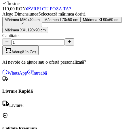
În stoc
119,00 RON
VREI CU POZA TA?
Alege Dimensiunea
Selectează mărimea dorită
Mărimea
M
50x40 cm
Mărimea
L
70x50 cm
Mărimea
XL
90x60 cm
Mărimea
XXL
120x90 cm
Cantitate
Adaugă în Coș
Ai nevoie de ajutor sau o ofertă personalizată?
WhatsApp
Întreabă
Livrare Rapidă
Livrare:
Calitate Premium