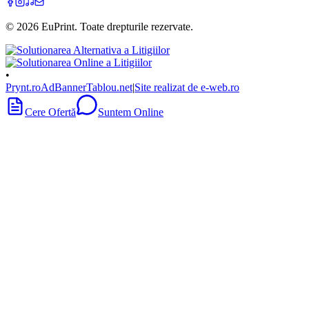
©
2026
EuPrint
. Toate drepturile rezervate.
•
Prynt.ro
AdBanner
Tablou.net
|
Site realizat de e-web.ro
Cere Ofertă
Suntem Online