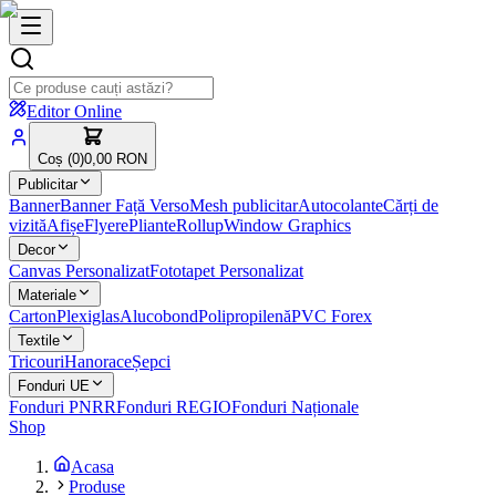
Editor Online
Coș (
0
)
0,00 RON
Publicitar
Banner
Banner Față Verso
Mesh publicitar
Autocolante
Cărți de
vizită
Afișe
Flyere
Pliante
Rollup
Window Graphics
Decor
Canvas Personalizat
Fototapet Personalizat
Materiale
Carton
Plexiglas
Alucobond
Polipropilenă
PVC Forex
Textile
Tricouri
Hanorace
Șepci
Fonduri UE
Fonduri PNRR
Fonduri REGIO
Fonduri Naționale
Shop
Acasa
Produse