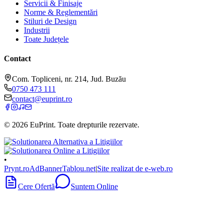
Servicii & Finisaje
Norme & Reglementări
Stiluri de Design
Industrii
Toate Județele
Contact
Com. Topliceni, nr. 214, Jud. Buzău
0750 473 111
contact@euprint.ro
©
2026
EuPrint
. Toate drepturile rezervate.
•
Prynt.ro
AdBanner
Tablou.net
|
Site realizat de e-web.ro
Cere Ofertă
Suntem Online