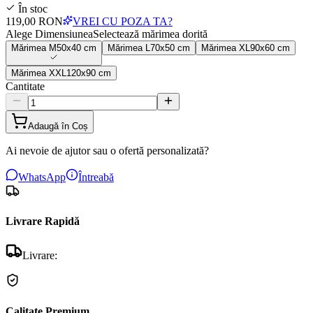
În stoc
119,00 RON
VREI CU POZA TA?
Alege Dimensiunea
Selectează mărimea dorită
Mărimea
M
50x40 cm
Mărimea
L
70x50 cm
Mărimea
XL
90x60 cm
Mărimea
XXL
120x90 cm
Cantitate
Adaugă în Coș
Ai nevoie de ajutor sau o ofertă personalizată?
WhatsApp
Întreabă
Livrare Rapidă
Livrare:
Calitate Premium