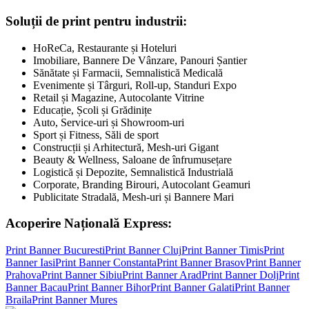
Soluții de print pentru industrii:
HoReCa, Restaurante și Hoteluri
Imobiliare, Bannere De Vânzare, Panouri Șantier
Sănătate și Farmacii, Semnalistică Medicală
Evenimente și Târguri, Roll-up, Standuri Expo
Retail și Magazine, Autocolante Vitrine
Educație, Școli și Grădinițe
Auto, Service-uri și Showroom-uri
Sport și Fitness, Săli de sport
Construcții și Arhitectură, Mesh-uri Gigant
Beauty & Wellness, Saloane de înfrumusețare
Logistică și Depozite, Semnalistică Industrială
Corporate, Branding Birouri, Autocolant Geamuri
Publicitate Stradală, Mesh-uri și Bannere Mari
Acoperire Națională Express:
Print Banner
Bucuresti
Print Banner
Cluj
Print Banner
Timis
Print
Banner
Iasi
Print Banner
Constanta
Print Banner
Brasov
Print Banner
Prahova
Print Banner
Sibiu
Print Banner
Arad
Print Banner
Dolj
Print
Banner
Bacau
Print Banner
Bihor
Print Banner
Galati
Print Banner
Braila
Print Banner
Mures