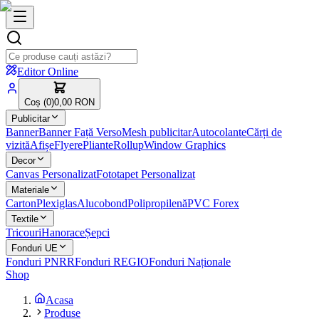
Editor Online
Coș (
0
)
0,00 RON
Publicitar
Banner
Banner Față Verso
Mesh publicitar
Autocolante
Cărți de
vizită
Afișe
Flyere
Pliante
Rollup
Window Graphics
Decor
Canvas Personalizat
Fototapet Personalizat
Materiale
Carton
Plexiglas
Alucobond
Polipropilenă
PVC Forex
Textile
Tricouri
Hanorace
Șepci
Fonduri UE
Fonduri PNRR
Fonduri REGIO
Fonduri Naționale
Shop
Acasa
Produse