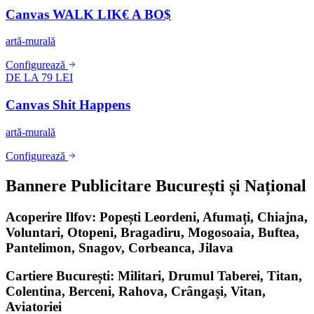
Canvas WALK LIK€ A BO$
artă-murală
Configurează
DE LA 79 LEI
Canvas Shit Happens
artă-murală
Configurează
Bannere Publicitare București și Național
Acoperire Ilfov: Popești Leordeni, Afumați, Chiajna,
Voluntari, Otopeni, Bragadiru, Mogosoaia, Buftea,
Pantelimon, Snagov, Corbeanca, Jilava
Cartiere București: Militari, Drumul Taberei, Titan,
Colentina, Berceni, Rahova, Crângași, Vitan,
Aviatoriei