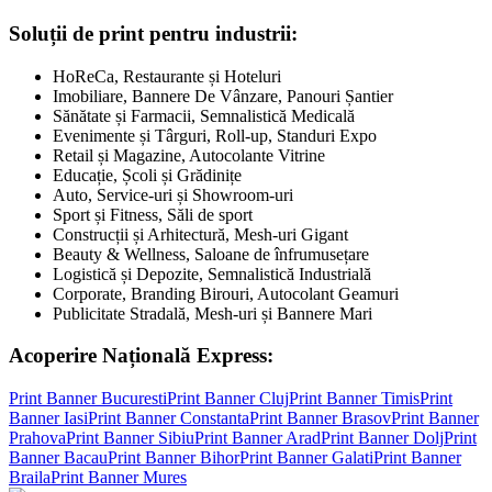
Soluții de print pentru industrii:
HoReCa, Restaurante și Hoteluri
Imobiliare, Bannere De Vânzare, Panouri Șantier
Sănătate și Farmacii, Semnalistică Medicală
Evenimente și Târguri, Roll-up, Standuri Expo
Retail și Magazine, Autocolante Vitrine
Educație, Școli și Grădinițe
Auto, Service-uri și Showroom-uri
Sport și Fitness, Săli de sport
Construcții și Arhitectură, Mesh-uri Gigant
Beauty & Wellness, Saloane de înfrumusețare
Logistică și Depozite, Semnalistică Industrială
Corporate, Branding Birouri, Autocolant Geamuri
Publicitate Stradală, Mesh-uri și Bannere Mari
Acoperire Națională Express:
Print Banner
Bucuresti
Print Banner
Cluj
Print Banner
Timis
Print
Banner
Iasi
Print Banner
Constanta
Print Banner
Brasov
Print Banner
Prahova
Print Banner
Sibiu
Print Banner
Arad
Print Banner
Dolj
Print
Banner
Bacau
Print Banner
Bihor
Print Banner
Galati
Print Banner
Braila
Print Banner
Mures