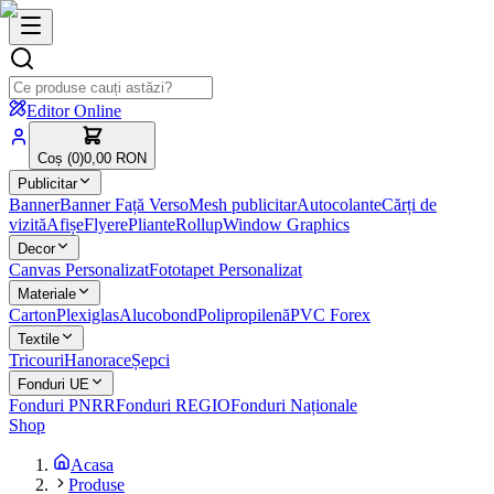
Editor Online
Coș (
0
)
0,00 RON
Publicitar
Banner
Banner Față Verso
Mesh publicitar
Autocolante
Cărți de
vizită
Afișe
Flyere
Pliante
Rollup
Window Graphics
Decor
Canvas Personalizat
Fototapet Personalizat
Materiale
Carton
Plexiglas
Alucobond
Polipropilenă
PVC Forex
Textile
Tricouri
Hanorace
Șepci
Fonduri UE
Fonduri PNRR
Fonduri REGIO
Fonduri Naționale
Shop
Acasa
Produse