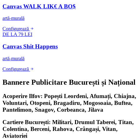
Canvas WALK LIK€ A BO$
artă-murală
Configurează
DE LA 79 LEI
Canvas Shit Happens
artă-murală
Configurează
Bannere Publicitare București și Național
Acoperire Ilfov: Popești Leordeni, Afumați, Chiajna,
Voluntari, Otopeni, Bragadiru, Mogosoaia, Buftea,
Pantelimon, Snagov, Corbeanca, Jilava
Cartiere București: Militari, Drumul Taberei, Titan,
Colentina, Berceni, Rahova, Crângași, Vitan,
Aviatoriei