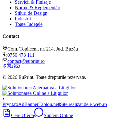
Servicii & Finisaje
Norme & Reglementări
Stiluri de Design
Industrii
Toate Județele
Contact
Com. Topliceni, nr. 214, Jud. Buzău
0750 473 111
contact@euprint.ro
©
2026
EuPrint
. Toate drepturile rezervate.
•
Prynt.ro
AdBanner
Tablou.net
|
Site realizat de e-web.ro
Cere Ofertă
Suntem Online