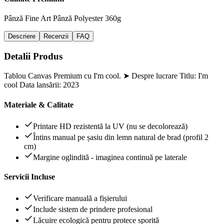
Pânză Fine Art
Pânză Polyester 360g
Descriere
Recenzii
FAQ
Detalii Produs
Tablou Canvas Premium cu I'm cool. ➤ Despre lucrare Titlu: I'm
cool Data lansării: 2023
Materiale & Calitate
Printare HD rezistentă la UV (nu se decolorează)
Întins manual pe șasiu din lemn natural de brad (profil 2
cm)
Margine oglindită - imaginea continuă pe laterale
Servicii Incluse
Verificare manuală a fișierului
Include sistem de prindere profesional
Lăcuire ecologică pentru protece sporită