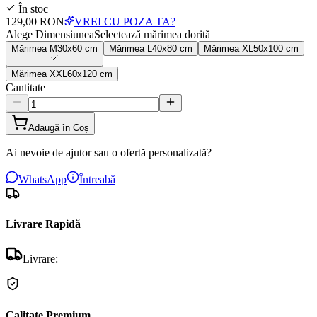
În stoc
129,00 RON
VREI CU POZA TA?
Alege Dimensiunea
Selectează mărimea dorită
Mărimea
M
30x60 cm
Mărimea
L
40x80 cm
Mărimea
XL
50x100 cm
Mărimea
XXL
60x120 cm
Cantitate
Adaugă în Coș
Ai nevoie de ajutor sau o ofertă personalizată?
WhatsApp
Întreabă
Livrare Rapidă
Livrare:
Calitate Premium