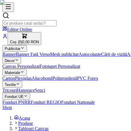
Editor Online
Coș (
0
)
0,00 RON
Publicitar
Banner
Banner Față Verso
Mesh publicitar
Autocolante
Cărți de vizită
Af
Decor
Canvas Personalizat
Fototapet Personalizat
Materiale
Carton
Plexiglas
Alucobond
Polipropilenă
PVC Forex
Textile
Tricouri
Hanorace
Șepci
Fonduri UE
Fonduri PNRR
Fonduri REGIO
Fonduri Naționale
Shop
Acasa
Produse
Tablouri Canvas