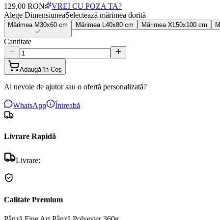
129,00 RON
VREI CU POZA TA?
Alege Dimensiunea
Selectează mărimea dorită
Mărimea
M
30x60 cm
Mărimea
L
40x80 cm
Mărimea
XL
50x100 cm
M
Cantitate
Adaugă în Coș
Ai nevoie de ajutor sau o ofertă personalizată?
WhatsApp
Întreabă
Livrare Rapidă
Livrare:
Calitate Premium
Pânză Fine Art
Pânză Polyester 360g