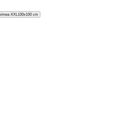
rimea
XXL
100x100 cm