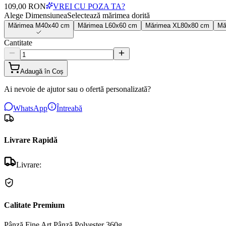
109,00 RON
VREI CU POZA TA?
Alege Dimensiunea
Selectează mărimea dorită
Mărimea
M
40x40 cm
Mărimea
L
60x60 cm
Mărimea
XL
80x80 cm
Mă
Cantitate
Adaugă în Coș
Ai nevoie de ajutor sau o ofertă personalizată?
WhatsApp
Întreabă
Livrare Rapidă
Livrare:
Calitate Premium
Pânză Fine Art
Pânză Polyester 360g