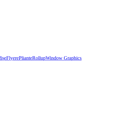
ișe
Flyere
Pliante
Rollup
Window Graphics