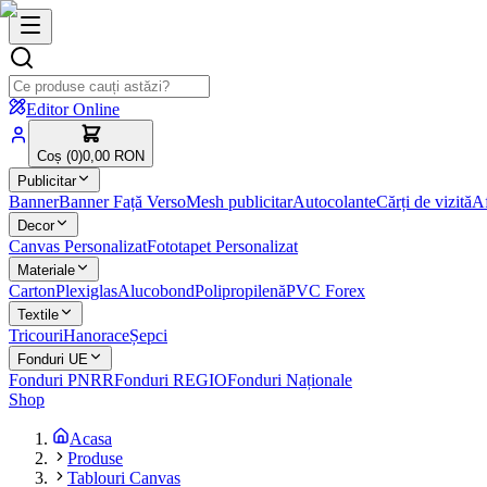
Editor Online
Coș (
0
)
0,00 RON
Publicitar
Banner
Banner Față Verso
Mesh publicitar
Autocolante
Cărți de vizită
Af
Decor
Canvas Personalizat
Fototapet Personalizat
Materiale
Carton
Plexiglas
Alucobond
Polipropilenă
PVC Forex
Textile
Tricouri
Hanorace
Șepci
Fonduri UE
Fonduri PNRR
Fonduri REGIO
Fonduri Naționale
Shop
Acasa
Produse
Tablouri Canvas