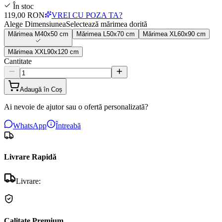
În stoc
119,00 RON
VREI CU POZA TA?
Alege Dimensiunea
Selectează mărimea dorită
Mărimea
M
40x50 cm
Mărimea
L
50x70 cm
Mărimea
XL
60x90 cm
Mărimea
XXL
90x120 cm
Cantitate
Adaugă în Coș
Ai nevoie de ajutor sau o ofertă personalizată?
WhatsApp
Întreabă
Livrare Rapidă
Livrare:
Calitate Premium