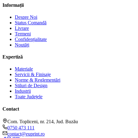
Informații
Despre Noi
Status Comandă
Livrare
Termeni
Confidențialitate
Noutăți
Expertiză
Materiale
Servicii & Finisaje
Norme & Reglementări
Stiluri de Design
Industrii
Toate Județele
Contact
Com. Topliceni, nr. 214, Jud. Buzău
0750 473 111
contact@euprint.ro