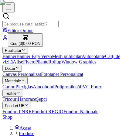
Editor Online
Coș (
0
)
0,00 RON
Publicitar
Banner
Banner Față Verso
Mesh publicitar
Autocolante
Cărți de
vizită
Afișe
Flyere
Pliante
Rollup
Window Graphics
Decor
Canvas Personalizat
Fototapet Personalizat
Materiale
Carton
Plexiglas
Alucobond
Polipropilenă
PVC Forex
Textile
Tricouri
Hanorace
Șepci
Fonduri UE
Fonduri PNRR
Fonduri REGIO
Fonduri Naționale
Shop
Acasa
Produse