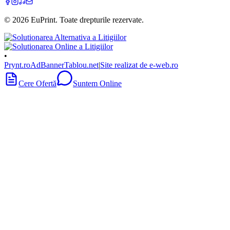
©
2026
EuPrint
. Toate drepturile rezervate.
•
Prynt.ro
AdBanner
Tablou.net
|
Site realizat de e-web.ro
Cere Ofertă
Suntem Online