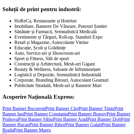
Soluții de print pentru industrii:
HoReCa, Restaurante și Hoteluri
Imobiliare, Bannere De Vânzare, Panouri Șantier
Sănătate și Farmacii, Semnalistică Medicală
Evenimente și Târguri, Roll-up, Standuri Expo
Retail și Magazine, Autocolante Vitrine
Educație, Școli și Grădinițe
Auto, Service-uri și Showroom-uri
Sport și Fitness, Săli de sport
Construcții și Arhitectură, Mesh-uri Gigant
Beauty & Wellness, Saloane de înfrumusețare
Logistică și Depozite, Semnalistică Industrială
Corporate, Branding Birouri, Autocolant Geamuri
Publicitate Stradală, Mesh-uri și Bannere Mari
Acoperire Națională Express:
Print Banner
Bucuresti
Print Banner
Cluj
Print Banner
Timis
Print
Banner
Iasi
Print Banner
Constanta
Print Banner
Brasov
Print Banner
Prahova
Print Banner
Sibiu
Print Banner
Arad
Print Banner
Dolj
Print
Banner
Bacau
Print Banner
Bihor
Print Banner
Galati
Print Banner
Braila
Print Banner
Mures