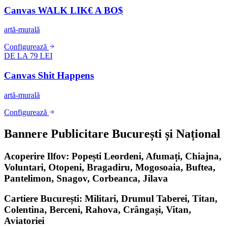
Canvas WALK LIK€ A BO$
artă-murală
Configurează
DE LA 79 LEI
Canvas Shit Happens
artă-murală
Configurează
Bannere Publicitare București și Național
Acoperire Ilfov: Popești Leordeni, Afumați, Chiajna,
Voluntari, Otopeni, Bragadiru, Mogosoaia, Buftea,
Pantelimon, Snagov, Corbeanca, Jilava
Cartiere București: Militari, Drumul Taberei, Titan,
Colentina, Berceni, Rahova, Crângași, Vitan,
Aviatoriei