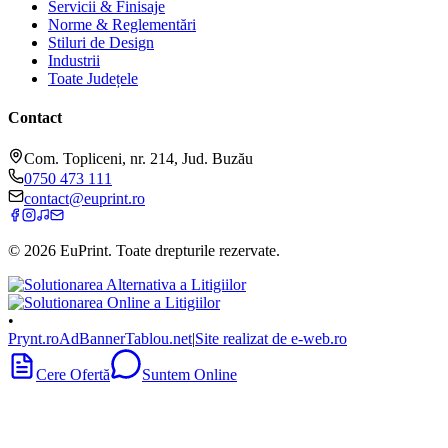
Servicii & Finisaje
Norme & Reglementări
Stiluri de Design
Industrii
Toate Județele
Contact
Com. Topliceni, nr. 214, Jud. Buzău
0750 473 111
contact@euprint.ro
©
2026
EuPrint
. Toate drepturile rezervate.
•
Prynt.ro
AdBanner
Tablou.net
|
Site realizat de e-web.ro
Cere Ofertă
Suntem Online