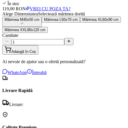
În stoc
119,00 RON
VREI CU POZA TA?
Alege Dimensiunea
Selectează mărimea dorită
Mărimea
M
40x50 cm
Mărimea
L
50x70 cm
Mărimea
XL
60x90 cm
Mărimea
XXL
90x120 cm
Cantitate
Adaugă în Coș
Ai nevoie de ajutor sau o ofertă personalizată?
WhatsApp
Întreabă
Livrare Rapidă
Livrare:
Calitate Premium