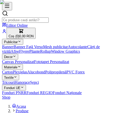
Editor Online
Coș (
0
)
0,00 RON
Publicitar
Banner
Banner Față Verso
Mesh publicitar
Autocolante
Cărți de
vizită
Afișe
Flyere
Pliante
Rollup
Window Graphics
Decor
Canvas Personalizat
Fototapet Personalizat
Materiale
Carton
Plexiglas
Alucobond
Polipropilenă
PVC Forex
Textile
Tricouri
Hanorace
Șepci
Fonduri UE
Fonduri PNRR
Fonduri REGIO
Fonduri Naționale
Shop
Acasa
Produse