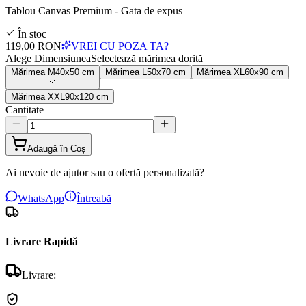
Tablou Canvas Premium - Gata de expus
În stoc
119,00 RON
VREI CU POZA TA?
Alege Dimensiunea
Selectează mărimea dorită
Mărimea
M
40x50 cm
Mărimea
L
50x70 cm
Mărimea
XL
60x90 cm
Mărimea
XXL
90x120 cm
Cantitate
Adaugă în Coș
Ai nevoie de ajutor sau o ofertă personalizată?
WhatsApp
Întreabă
Livrare Rapidă
Livrare: