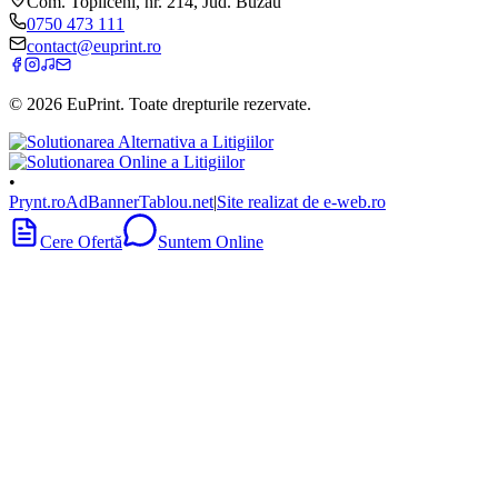
Com. Topliceni, nr. 214, Jud. Buzău
0750 473 111
contact@euprint.ro
©
2026
EuPrint
. Toate drepturile rezervate.
•
Prynt.ro
AdBanner
Tablou.net
|
Site realizat de e-web.ro
Cere Ofertă
Suntem Online