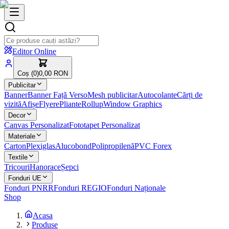
Editor Online
Coș (
0
)
0,00 RON
Publicitar
Banner
Banner Față Verso
Mesh publicitar
Autocolante
Cărți de
vizită
Afișe
Flyere
Pliante
Rollup
Window Graphics
Decor
Canvas Personalizat
Fototapet Personalizat
Materiale
Carton
Plexiglas
Alucobond
Polipropilenă
PVC Forex
Textile
Tricouri
Hanorace
Șepci
Fonduri UE
Fonduri PNRR
Fonduri REGIO
Fonduri Naționale
Shop
Acasa
Produse