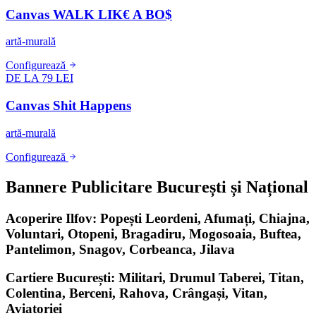
Canvas WALK LIK€ A BO$
artă-murală
Configurează
DE LA 79 LEI
Canvas Shit Happens
artă-murală
Configurează
Bannere Publicitare București și Național
Acoperire Ilfov: Popești Leordeni, Afumați, Chiajna,
Voluntari, Otopeni, Bragadiru, Mogosoaia, Buftea,
Pantelimon, Snagov, Corbeanca, Jilava
Cartiere București: Militari, Drumul Taberei, Titan,
Colentina, Berceni, Rahova, Crângași, Vitan,
Aviatoriei