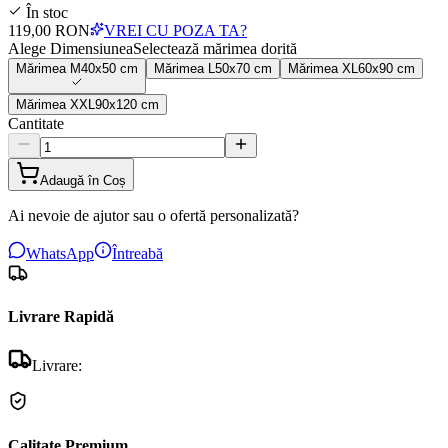
În stoc
119,00 RON
VREI CU POZA TA?
Alege Dimensiunea
Selectează mărimea dorită
Mărimea
M
40x50 cm
Mărimea
L
50x70 cm
Mărimea
XL
60x90 cm
Mărimea
XXL
90x120 cm
Cantitate
Adaugă în Coș
Ai nevoie de ajutor sau o ofertă personalizată?
WhatsApp
Întreabă
Livrare Rapidă
Livrare:
Calitate Premium