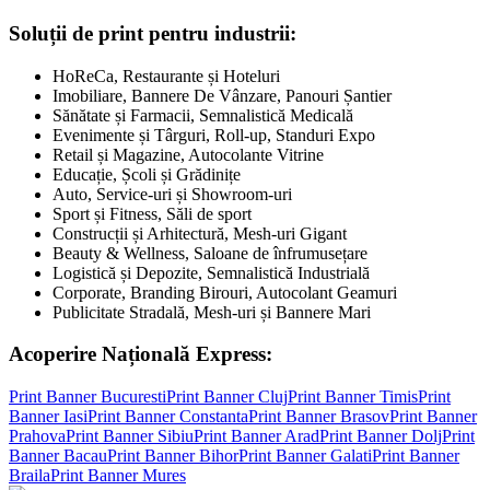
Soluții de print pentru industrii:
HoReCa, Restaurante și Hoteluri
Imobiliare, Bannere De Vânzare, Panouri Șantier
Sănătate și Farmacii, Semnalistică Medicală
Evenimente și Târguri, Roll-up, Standuri Expo
Retail și Magazine, Autocolante Vitrine
Educație, Școli și Grădinițe
Auto, Service-uri și Showroom-uri
Sport și Fitness, Săli de sport
Construcții și Arhitectură, Mesh-uri Gigant
Beauty & Wellness, Saloane de înfrumusețare
Logistică și Depozite, Semnalistică Industrială
Corporate, Branding Birouri, Autocolant Geamuri
Publicitate Stradală, Mesh-uri și Bannere Mari
Acoperire Națională Express:
Print Banner
Bucuresti
Print Banner
Cluj
Print Banner
Timis
Print
Banner
Iasi
Print Banner
Constanta
Print Banner
Brasov
Print Banner
Prahova
Print Banner
Sibiu
Print Banner
Arad
Print Banner
Dolj
Print
Banner
Bacau
Print Banner
Bihor
Print Banner
Galati
Print Banner
Braila
Print Banner
Mures