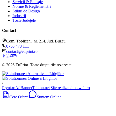
Servicii & Finisaje
Norme & Reglementări
Stiluri de Design
Industrii
Toate Județele
Contact
Com. Topliceni, nr. 214, Jud. Buzău
0750 473 111
contact@euprint.ro
©
2026
EuPrint
. Toate drepturile rezervate.
•
Prynt.ro
AdBanner
Tablou.net
|
Site realizat de e-web.ro
Cere Ofertă
Suntem Online