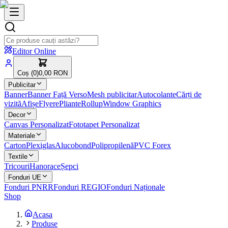
Editor Online
Coș (
0
)
0,00 RON
Publicitar
Banner
Banner Față Verso
Mesh publicitar
Autocolante
Cărți de
vizită
Afișe
Flyere
Pliante
Rollup
Window Graphics
Decor
Canvas Personalizat
Fototapet Personalizat
Materiale
Carton
Plexiglas
Alucobond
Polipropilenă
PVC Forex
Textile
Tricouri
Hanorace
Șepci
Fonduri UE
Fonduri PNRR
Fonduri REGIO
Fonduri Naționale
Shop
Acasa
Produse