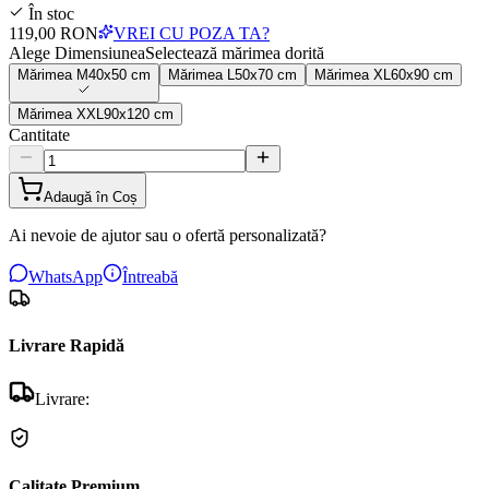
În stoc
119,00 RON
VREI CU POZA TA?
Alege Dimensiunea
Selectează mărimea dorită
Mărimea
M
40x50 cm
Mărimea
L
50x70 cm
Mărimea
XL
60x90 cm
Mărimea
XXL
90x120 cm
Cantitate
Adaugă în Coș
Ai nevoie de ajutor sau o ofertă personalizată?
WhatsApp
Întreabă
Livrare Rapidă
Livrare:
Calitate Premium