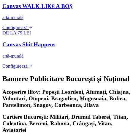
Canvas WALK LIK€ A BO$
artă-murală
Configurează
DE LA 79 LEI
Canvas Shit Happens
artă-murală
Configurează
Bannere Publicitare București și Național
Acoperire Ilfov: Popești Leordeni, Afumați, Chiajna,
Voluntari, Otopeni, Bragadiru, Mogosoaia, Buftea,
Pantelimon, Snagov, Corbeanca, Jilava
Cartiere București: Militari, Drumul Taberei, Titan,
Colentina, Berceni, Rahova, Crângași, Vitan,
Aviatoriei