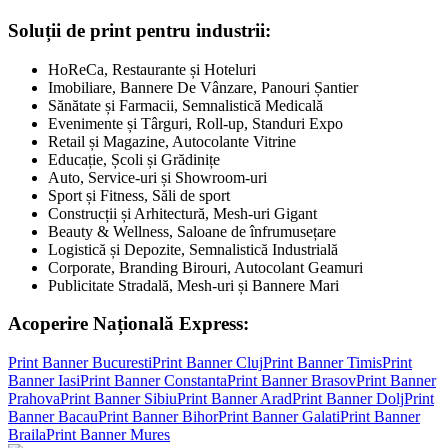
Soluții de print pentru industrii:
HoReCa, Restaurante și Hoteluri
Imobiliare, Bannere De Vânzare, Panouri Șantier
Sănătate și Farmacii, Semnalistică Medicală
Evenimente și Târguri, Roll-up, Standuri Expo
Retail și Magazine, Autocolante Vitrine
Educație, Școli și Grădinițe
Auto, Service-uri și Showroom-uri
Sport și Fitness, Săli de sport
Construcții și Arhitectură, Mesh-uri Gigant
Beauty & Wellness, Saloane de înfrumusețare
Logistică și Depozite, Semnalistică Industrială
Corporate, Branding Birouri, Autocolant Geamuri
Publicitate Stradală, Mesh-uri și Bannere Mari
Acoperire Națională Express:
Print Banner
Bucuresti
Print Banner
Cluj
Print Banner
Timis
Print
Banner
Iasi
Print Banner
Constanta
Print Banner
Brasov
Print Banner
Prahova
Print Banner
Sibiu
Print Banner
Arad
Print Banner
Dolj
Print
Banner
Bacau
Print Banner
Bihor
Print Banner
Galati
Print Banner
Braila
Print Banner
Mures