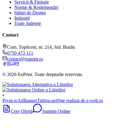
Servicii & Finisaje
Norme & Reglementări
Stiluri de Design
Industrii
Toate Județele
Contact
Com. Topliceni, nr. 214, Jud. Buzău
0750 473 111
contact@euprint.ro
©
2026
EuPrint
. Toate drepturile rezervate.
•
Prynt.ro
AdBanner
Tablou.net
|
Site realizat de e-web.ro
Cere Ofertă
Suntem Online