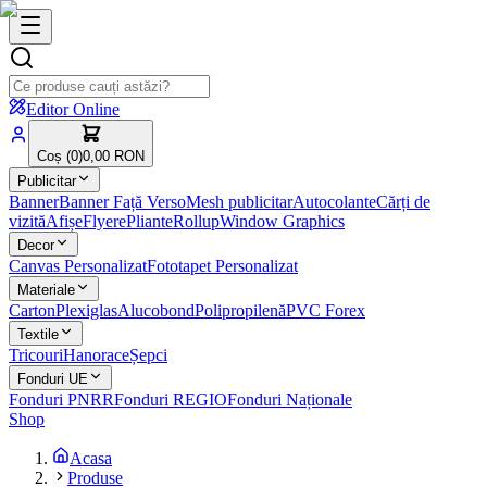
Editor Online
Coș (
0
)
0,00 RON
Publicitar
Banner
Banner Față Verso
Mesh publicitar
Autocolante
Cărți de
vizită
Afișe
Flyere
Pliante
Rollup
Window Graphics
Decor
Canvas Personalizat
Fototapet Personalizat
Materiale
Carton
Plexiglas
Alucobond
Polipropilenă
PVC Forex
Textile
Tricouri
Hanorace
Șepci
Fonduri UE
Fonduri PNRR
Fonduri REGIO
Fonduri Naționale
Shop
Acasa
Produse