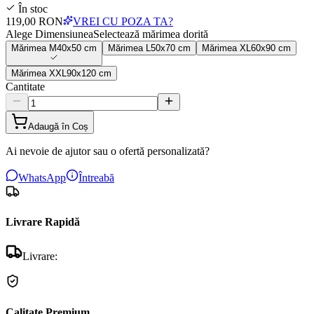
În stoc
119,00 RON
VREI CU POZA TA?
Alege Dimensiunea
Selectează mărimea dorită
Mărimea
M
40x50 cm
Mărimea
L
50x70 cm
Mărimea
XL
60x90 cm
Mărimea
XXL
90x120 cm
Cantitate
Adaugă în Coș
Ai nevoie de ajutor sau o ofertă personalizată?
WhatsApp
Întreabă
Livrare Rapidă
Livrare:
Calitate Premium