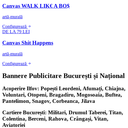
Canvas WALK LIK€ A BO$
artă-murală
Configurează
DE LA 79 LEI
Canvas Shit Happens
artă-murală
Configurează
Bannere Publicitare București și Național
Acoperire Ilfov: Popești Leordeni, Afumați, Chiajna,
Voluntari, Otopeni, Bragadiru, Mogosoaia, Buftea,
Pantelimon, Snagov, Corbeanca, Jilava
Cartiere București: Militari, Drumul Taberei, Titan,
Colentina, Berceni, Rahova, Crângași, Vitan,
Aviatoriei