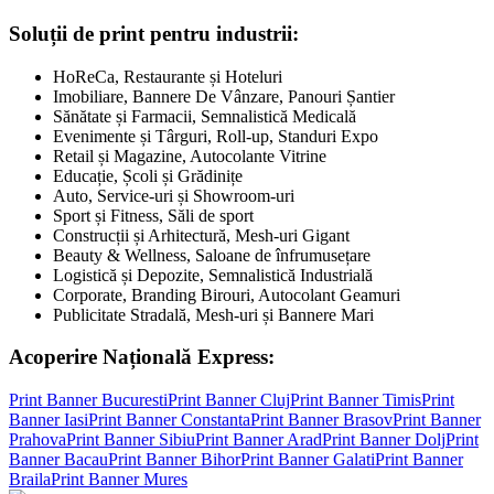
Soluții de print pentru industrii:
HoReCa, Restaurante și Hoteluri
Imobiliare, Bannere De Vânzare, Panouri Șantier
Sănătate și Farmacii, Semnalistică Medicală
Evenimente și Târguri, Roll-up, Standuri Expo
Retail și Magazine, Autocolante Vitrine
Educație, Școli și Grădinițe
Auto, Service-uri și Showroom-uri
Sport și Fitness, Săli de sport
Construcții și Arhitectură, Mesh-uri Gigant
Beauty & Wellness, Saloane de înfrumusețare
Logistică și Depozite, Semnalistică Industrială
Corporate, Branding Birouri, Autocolant Geamuri
Publicitate Stradală, Mesh-uri și Bannere Mari
Acoperire Națională Express:
Print Banner
Bucuresti
Print Banner
Cluj
Print Banner
Timis
Print
Banner
Iasi
Print Banner
Constanta
Print Banner
Brasov
Print Banner
Prahova
Print Banner
Sibiu
Print Banner
Arad
Print Banner
Dolj
Print
Banner
Bacau
Print Banner
Bihor
Print Banner
Galati
Print Banner
Braila
Print Banner
Mures