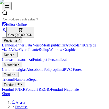
Editor Online
Coș (
0
)
0,00 RON
Publicitar
Banner
Banner Față Verso
Mesh publicitar
Autocolante
Cărți de
vizită
Afișe
Flyere
Pliante
Rollup
Window Graphics
Decor
Canvas Personalizat
Fototapet Personalizat
Materiale
Carton
Plexiglas
Alucobond
Polipropilenă
PVC Forex
Textile
Tricouri
Hanorace
Șepci
Fonduri UE
Fonduri PNRR
Fonduri REGIO
Fonduri Naționale
Shop
Acasa
Produse