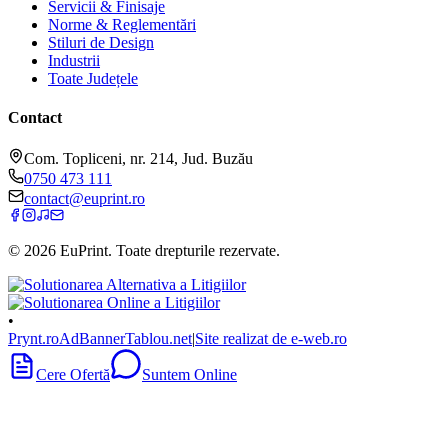
Servicii & Finisaje
Norme & Reglementări
Stiluri de Design
Industrii
Toate Județele
Contact
Com. Topliceni, nr. 214, Jud. Buzău
0750 473 111
contact@euprint.ro
©
2026
EuPrint
. Toate drepturile rezervate.
•
Prynt.ro
AdBanner
Tablou.net
|
Site realizat de e-web.ro
Cere Ofertă
Suntem Online