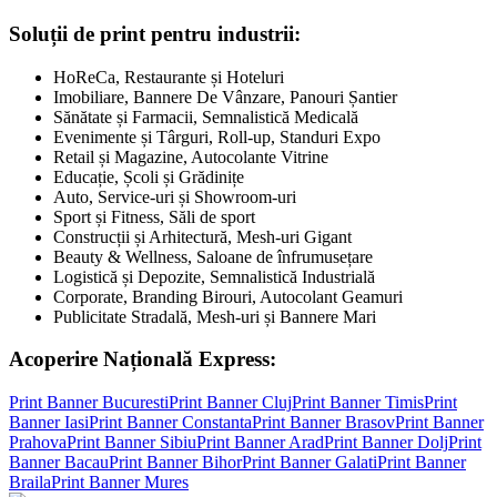
Soluții de print pentru industrii:
HoReCa, Restaurante și Hoteluri
Imobiliare, Bannere De Vânzare, Panouri Șantier
Sănătate și Farmacii, Semnalistică Medicală
Evenimente și Târguri, Roll-up, Standuri Expo
Retail și Magazine, Autocolante Vitrine
Educație, Școli și Grădinițe
Auto, Service-uri și Showroom-uri
Sport și Fitness, Săli de sport
Construcții și Arhitectură, Mesh-uri Gigant
Beauty & Wellness, Saloane de înfrumusețare
Logistică și Depozite, Semnalistică Industrială
Corporate, Branding Birouri, Autocolant Geamuri
Publicitate Stradală, Mesh-uri și Bannere Mari
Acoperire Națională Express:
Print Banner
Bucuresti
Print Banner
Cluj
Print Banner
Timis
Print
Banner
Iasi
Print Banner
Constanta
Print Banner
Brasov
Print Banner
Prahova
Print Banner
Sibiu
Print Banner
Arad
Print Banner
Dolj
Print
Banner
Bacau
Print Banner
Bihor
Print Banner
Galati
Print Banner
Braila
Print Banner
Mures