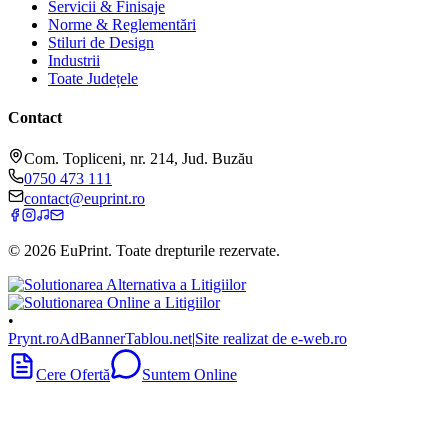
Servicii & Finisaje
Norme & Reglementări
Stiluri de Design
Industrii
Toate Județele
Contact
Com. Topliceni, nr. 214, Jud. Buzău
0750 473 111
contact@euprint.ro
©
2026
EuPrint
. Toate drepturile rezervate.
•
Prynt.ro
AdBanner
Tablou.net
|
Site realizat de e-web.ro
Cere Ofertă
Suntem Online