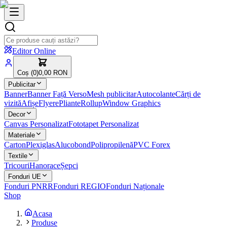
Editor Online
Coș (
0
)
0,00 RON
Publicitar
Banner
Banner Față Verso
Mesh publicitar
Autocolante
Cărți de
vizită
Afișe
Flyere
Pliante
Rollup
Window Graphics
Decor
Canvas Personalizat
Fototapet Personalizat
Materiale
Carton
Plexiglas
Alucobond
Polipropilenă
PVC Forex
Textile
Tricouri
Hanorace
Șepci
Fonduri UE
Fonduri PNRR
Fonduri REGIO
Fonduri Naționale
Shop
Acasa
Produse