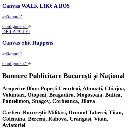
Canvas WALK LIK€ A BO$
artă-murală
Configurează
DE LA 79 LEI
Canvas Shit Happens
artă-murală
Configurează
Bannere Publicitare București și Național
Acoperire Ilfov: Popești Leordeni, Afumați, Chiajna,
Voluntari, Otopeni, Bragadiru, Mogosoaia, Buftea,
Pantelimon, Snagov, Corbeanca, Jilava
Cartiere București: Militari, Drumul Taberei, Titan,
Colentina, Berceni, Rahova, Crângași, Vitan,
Aviatoriei