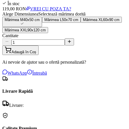
În stoc
119,00 RON
VREI CU POZA TA?
Alege Dimensiunea
Selectează mărimea dorită
Mărimea
M
40x50 cm
Mărimea
L
50x70 cm
Mărimea
XL
60x90 cm
Mărimea
XXL
90x120 cm
Cantitate
Adaugă în Coș
Ai nevoie de ajutor sau o ofertă personalizată?
WhatsApp
Întreabă
Livrare Rapidă
Livrare:
Calitate Premium