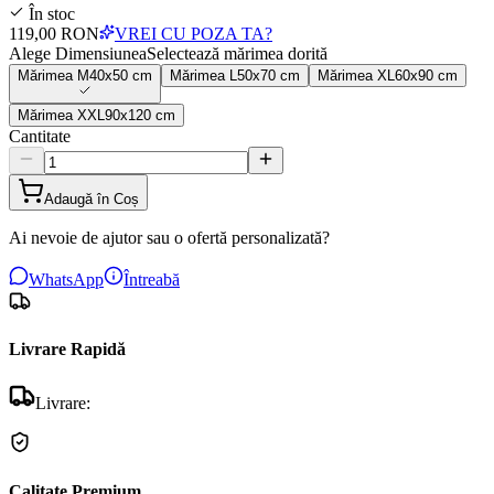
În stoc
119,00 RON
VREI CU POZA TA?
Alege Dimensiunea
Selectează mărimea dorită
Mărimea
M
40x50 cm
Mărimea
L
50x70 cm
Mărimea
XL
60x90 cm
Mărimea
XXL
90x120 cm
Cantitate
Adaugă în Coș
Ai nevoie de ajutor sau o ofertă personalizată?
WhatsApp
Întreabă
Livrare Rapidă
Livrare:
Calitate Premium