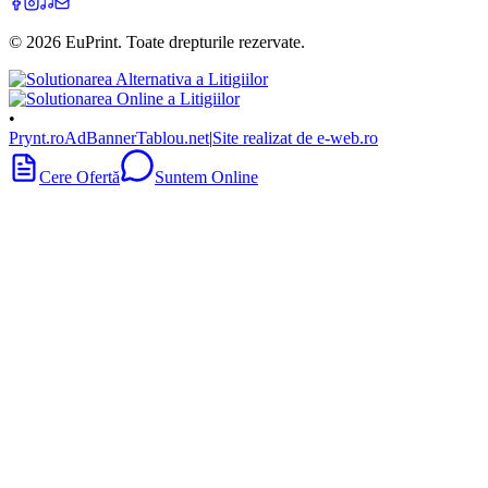
©
2026
EuPrint
. Toate drepturile rezervate.
•
Prynt.ro
AdBanner
Tablou.net
|
Site realizat de e-web.ro
Cere Ofertă
Suntem Online