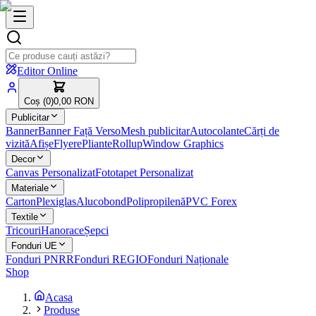
Editor Online
Coș (
0
)
0,00 RON
Publicitar
Banner
Banner Față Verso
Mesh publicitar
Autocolante
Cărți de
vizită
Afișe
Flyere
Pliante
Rollup
Window Graphics
Decor
Canvas Personalizat
Fototapet Personalizat
Materiale
Carton
Plexiglas
Alucobond
Polipropilenă
PVC Forex
Textile
Tricouri
Hanorace
Șepci
Fonduri UE
Fonduri PNRR
Fonduri REGIO
Fonduri Naționale
Shop
Acasa
Produse