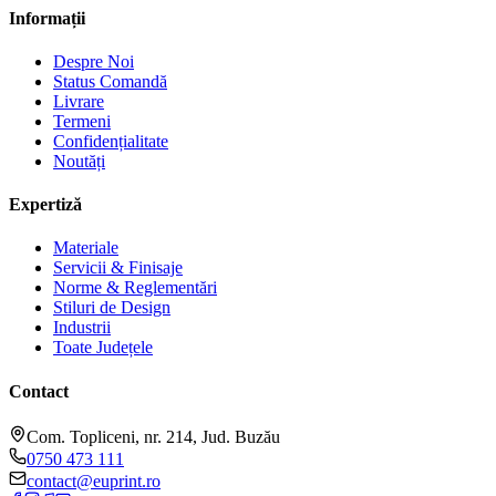
Informații
Despre Noi
Status Comandă
Livrare
Termeni
Confidențialitate
Noutăți
Expertiză
Materiale
Servicii & Finisaje
Norme & Reglementări
Stiluri de Design
Industrii
Toate Județele
Contact
Com. Topliceni, nr. 214, Jud. Buzău
0750 473 111
contact@euprint.ro