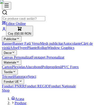
Editor Online
Coș (
0
)
0,00 RON
Publicitar
Banner
Banner Față Verso
Mesh publicitar
Autocolante
Cărți de
vizită
Afișe
Flyere
Pliante
Rollup
Window Graphics
Decor
Canvas Personalizat
Fototapet Personalizat
Materiale
Carton
Plexiglas
Alucobond
Polipropilenă
PVC Forex
Textile
Tricouri
Hanorace
Șepci
Fonduri UE
Fonduri PNRR
Fonduri REGIO
Fonduri Naționale
Shop
Acasa
Produse