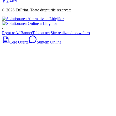
©
2026
EuPrint
. Toate drepturile rezervate.
•
Prynt.ro
AdBanner
Tablou.net
|
Site realizat de e-web.ro
Cere Ofertă
Suntem Online