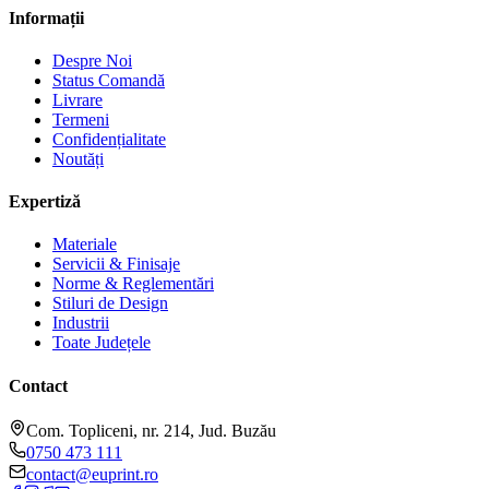
Informații
Despre Noi
Status Comandă
Livrare
Termeni
Confidențialitate
Noutăți
Expertiză
Materiale
Servicii & Finisaje
Norme & Reglementări
Stiluri de Design
Industrii
Toate Județele
Contact
Com. Topliceni, nr. 214, Jud. Buzău
0750 473 111
contact@euprint.ro