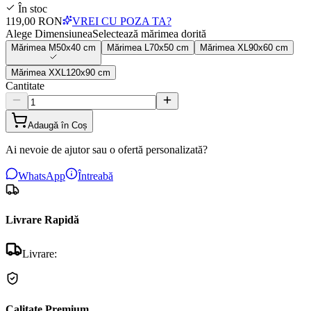
În stoc
119,00 RON
VREI CU POZA TA?
Alege Dimensiunea
Selectează mărimea dorită
Mărimea
M
50x40 cm
Mărimea
L
70x50 cm
Mărimea
XL
90x60 cm
Mărimea
XXL
120x90 cm
Cantitate
Adaugă în Coș
Ai nevoie de ajutor sau o ofertă personalizată?
WhatsApp
Întreabă
Livrare Rapidă
Livrare:
Calitate Premium