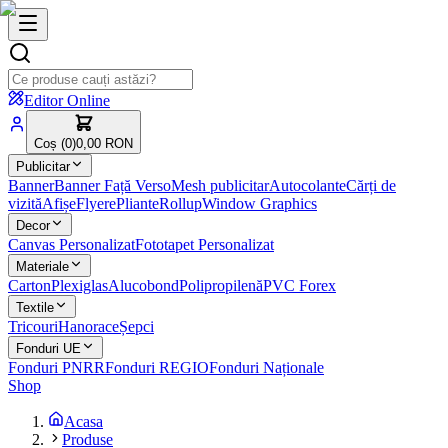
Editor Online
Coș (
0
)
0,00 RON
Publicitar
Banner
Banner Față Verso
Mesh publicitar
Autocolante
Cărți de
vizită
Afișe
Flyere
Pliante
Rollup
Window Graphics
Decor
Canvas Personalizat
Fototapet Personalizat
Materiale
Carton
Plexiglas
Alucobond
Polipropilenă
PVC Forex
Textile
Tricouri
Hanorace
Șepci
Fonduri UE
Fonduri PNRR
Fonduri REGIO
Fonduri Naționale
Shop
Acasa
Produse