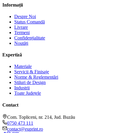
Informații
Despre Noi
Status Comandă
Livrare
Termeni
Confidențialitate
Noutăți
Expertiză
Materiale
Servicii & Finisaje
Norme & Reglementări
Stiluri de Design
Industrii
Toate Județele
Contact
Com. Topliceni, nr. 214, Jud. Buzău
0750 473 111
contact@euprint.ro