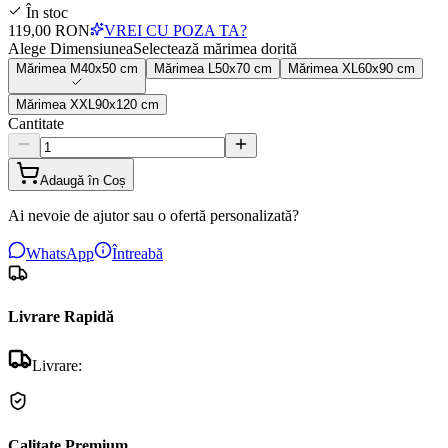
În stoc
119,00 RON
VREI CU POZA TA?
Alege Dimensiunea
Selectează mărimea dorită
Mărimea
M
40x50 cm
Mărimea
L
50x70 cm
Mărimea
XL
60x90 cm
Mărimea
XXL
90x120 cm
Cantitate
Adaugă în Coș
Ai nevoie de ajutor sau o ofertă personalizată?
WhatsApp
Întreabă
Livrare Rapidă
Livrare:
Calitate Premium