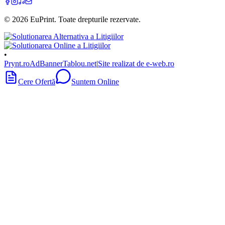
©
2026
EuPrint
. Toate drepturile rezervate.
•
Prynt.ro
AdBanner
Tablou.net
|
Site realizat de e-web.ro
Cere Ofertă
Suntem Online