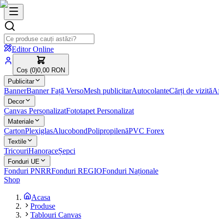
Editor Online
Coș (
0
)
0,00 RON
Publicitar
Banner
Banner Față Verso
Mesh publicitar
Autocolante
Cărți de vizită
Af
Decor
Canvas Personalizat
Fototapet Personalizat
Materiale
Carton
Plexiglas
Alucobond
Polipropilenă
PVC Forex
Textile
Tricouri
Hanorace
Șepci
Fonduri UE
Fonduri PNRR
Fonduri REGIO
Fonduri Naționale
Shop
Acasa
Produse
Tablouri Canvas