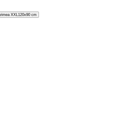
rimea
XXL
120x90 cm