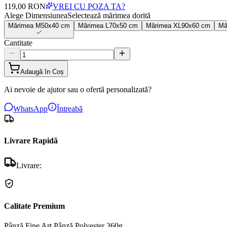
119,00 RON
VREI CU POZA TA?
Alege Dimensiunea
Selectează mărimea dorită
Mărimea
M
50x40 cm
Mărimea
L
70x50 cm
Mărimea
XL
90x60 cm
Mă
Cantitate
Adaugă în Coș
Ai nevoie de ajutor sau o ofertă personalizată?
WhatsApp
Întreabă
Livrare Rapidă
Livrare:
Calitate Premium
Pânză Fine Art
Pânză Polyester 360g