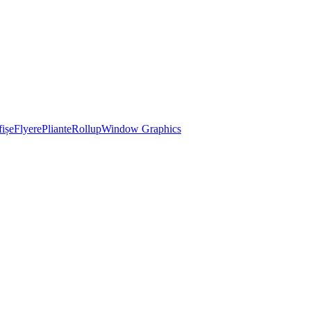
ișe
Flyere
Pliante
Rollup
Window Graphics