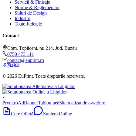
Servicii & Finisaje
Norme & Reglementări
Stiluri de Design
Industrii
Toate Județele
Contact
Com. Topliceni, nr. 214, Jud. Buzău
0750 473 111
contact@euprint.ro
©
2026
EuPrint
. Toate drepturile rezervate.
•
Prynt.ro
AdBanner
Tablou.net
|
Site realizat de e-web.ro
Cere Ofertă
Suntem Online