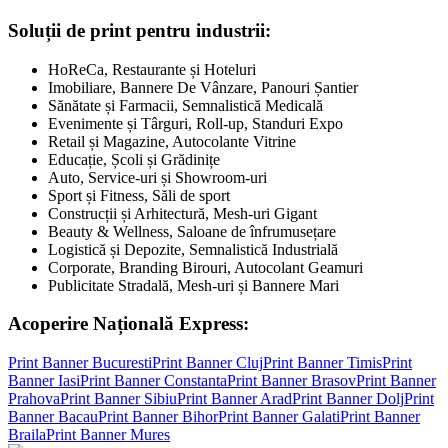
Soluții de print pentru industrii:
HoReCa, Restaurante și Hoteluri
Imobiliare, Bannere De Vânzare, Panouri Șantier
Sănătate și Farmacii, Semnalistică Medicală
Evenimente și Târguri, Roll-up, Standuri Expo
Retail și Magazine, Autocolante Vitrine
Educație, Școli și Grădinițe
Auto, Service-uri și Showroom-uri
Sport și Fitness, Săli de sport
Construcții și Arhitectură, Mesh-uri Gigant
Beauty & Wellness, Saloane de înfrumusețare
Logistică și Depozite, Semnalistică Industrială
Corporate, Branding Birouri, Autocolant Geamuri
Publicitate Stradală, Mesh-uri și Bannere Mari
Acoperire Națională Express:
Print Banner
Bucuresti
Print Banner
Cluj
Print Banner
Timis
Print
Banner
Iasi
Print Banner
Constanta
Print Banner
Brasov
Print Banner
Prahova
Print Banner
Sibiu
Print Banner
Arad
Print Banner
Dolj
Print
Banner
Bacau
Print Banner
Bihor
Print Banner
Galati
Print Banner
Braila
Print Banner
Mures