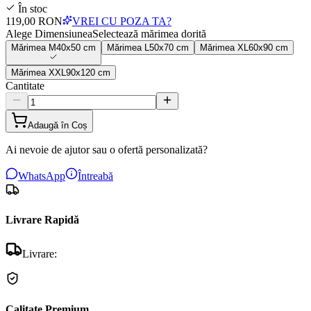
În stoc
119,00 RON
VREI CU POZA TA?
Alege Dimensiunea
Selectează mărimea dorită
Mărimea
M
40x50 cm
Mărimea
L
50x70 cm
Mărimea
XL
60x90 cm
Mărimea
XXL
90x120 cm
Cantitate
Adaugă în Coș
Ai nevoie de ajutor sau o ofertă personalizată?
WhatsApp
Întreabă
Livrare Rapidă
Livrare:
Calitate Premium