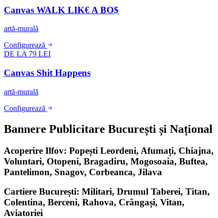
Canvas WALK LIK€ A BO$
artă-murală
Configurează
DE LA 79 LEI
Canvas Shit Happens
artă-murală
Configurează
Bannere Publicitare București și Național
Acoperire Ilfov: Popești Leordeni, Afumați, Chiajna,
Voluntari, Otopeni, Bragadiru, Mogosoaia, Buftea,
Pantelimon, Snagov, Corbeanca, Jilava
Cartiere București: Militari, Drumul Taberei, Titan,
Colentina, Berceni, Rahova, Crângași, Vitan,
Aviatoriei