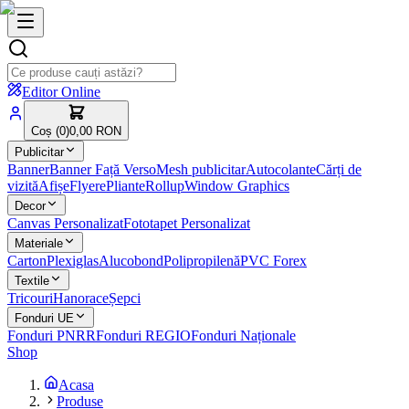
Editor Online
Coș (
0
)
0,00 RON
Publicitar
Banner
Banner Față Verso
Mesh publicitar
Autocolante
Cărți de
vizită
Afișe
Flyere
Pliante
Rollup
Window Graphics
Decor
Canvas Personalizat
Fototapet Personalizat
Materiale
Carton
Plexiglas
Alucobond
Polipropilenă
PVC Forex
Textile
Tricouri
Hanorace
Șepci
Fonduri UE
Fonduri PNRR
Fonduri REGIO
Fonduri Naționale
Shop
Acasa
Produse