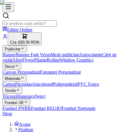
Editor Online
Coș (
0
)
0,00 RON
Publicitar
Banner
Banner Față Verso
Mesh publicitar
Autocolante
Cărți de
vizită
Afișe
Flyere
Pliante
Rollup
Window Graphics
Decor
Canvas Personalizat
Fototapet Personalizat
Materiale
Carton
Plexiglas
Alucobond
Polipropilenă
PVC Forex
Textile
Tricouri
Hanorace
Șepci
Fonduri UE
Fonduri PNRR
Fonduri REGIO
Fonduri Naționale
Shop
Acasa
Produse