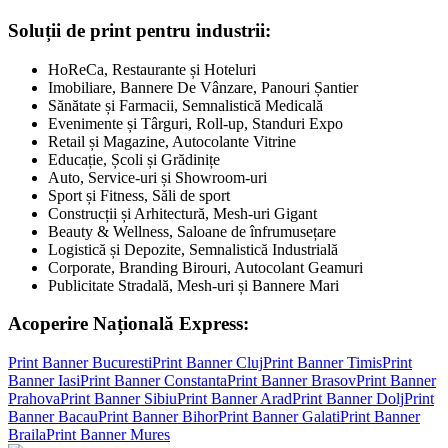
Soluții de print pentru industrii:
HoReCa, Restaurante și Hoteluri
Imobiliare, Bannere De Vânzare, Panouri Șantier
Sănătate și Farmacii, Semnalistică Medicală
Evenimente și Târguri, Roll-up, Standuri Expo
Retail și Magazine, Autocolante Vitrine
Educație, Școli și Grădinițe
Auto, Service-uri și Showroom-uri
Sport și Fitness, Săli de sport
Construcții și Arhitectură, Mesh-uri Gigant
Beauty & Wellness, Saloane de înfrumusețare
Logistică și Depozite, Semnalistică Industrială
Corporate, Branding Birouri, Autocolant Geamuri
Publicitate Stradală, Mesh-uri și Bannere Mari
Acoperire Națională Express:
Print Banner
Bucuresti
Print Banner
Cluj
Print Banner
Timis
Print
Banner
Iasi
Print Banner
Constanta
Print Banner
Brasov
Print Banner
Prahova
Print Banner
Sibiu
Print Banner
Arad
Print Banner
Dolj
Print
Banner
Bacau
Print Banner
Bihor
Print Banner
Galati
Print Banner
Braila
Print Banner
Mures