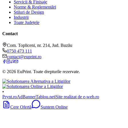
Servicii & Finisaje
Norme & Reglementări
Stiluri de Design
Industrii
Toate Județele
Contact
Com. Topliceni, nr. 214, Jud. Buzău
0750 473 111
contact@euprint.ro
©
2026
EuPrint
. Toate drepturile rezervate.
•
Prynt.ro
AdBanner
Tablou.net
|
Site realizat de e-web.ro
Cere Ofertă
Suntem Online