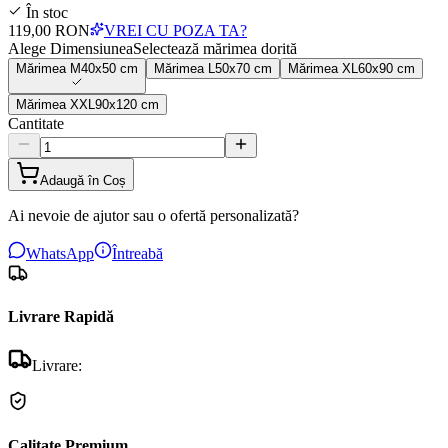
În stoc
119,00 RON
VREI CU POZA TA?
Alege Dimensiunea
Selectează mărimea dorită
Mărimea
M
40x50 cm
Mărimea
L
50x70 cm
Mărimea
XL
60x90 cm
Mărimea
XXL
90x120 cm
Cantitate
Adaugă în Coș
Ai nevoie de ajutor sau o ofertă personalizată?
WhatsApp
Întreabă
Livrare Rapidă
Livrare:
Calitate Premium