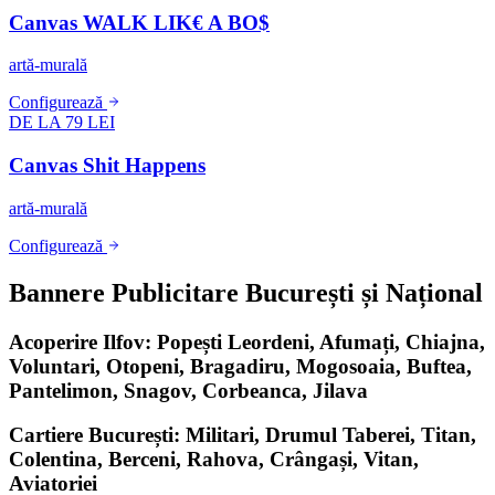
Canvas WALK LIK€ A BO$
artă-murală
Configurează
DE LA 79 LEI
Canvas Shit Happens
artă-murală
Configurează
Bannere Publicitare București și Național
Acoperire Ilfov: Popești Leordeni, Afumați, Chiajna,
Voluntari, Otopeni, Bragadiru, Mogosoaia, Buftea,
Pantelimon, Snagov, Corbeanca, Jilava
Cartiere București: Militari, Drumul Taberei, Titan,
Colentina, Berceni, Rahova, Crângași, Vitan,
Aviatoriei