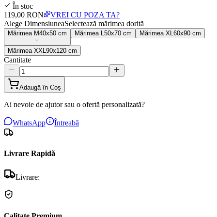
În stoc
119,00 RON
VREI CU POZA TA?
Alege Dimensiunea
Selectează mărimea dorită
Mărimea
M
40x50 cm
Mărimea
L
50x70 cm
Mărimea
XL
60x90 cm
Mărimea
XXL
90x120 cm
Cantitate
Adaugă în Coș
Ai nevoie de ajutor sau o ofertă personalizată?
WhatsApp
Întreabă
Livrare Rapidă
Livrare:
Calitate Premium