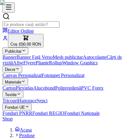
Editor Online
Coș (
0
)
0,00 RON
Publicitar
Banner
Banner Față Verso
Mesh publicitar
Autocolante
Cărți de
vizită
Afișe
Flyere
Pliante
Rollup
Window Graphics
Decor
Canvas Personalizat
Fototapet Personalizat
Materiale
Carton
Plexiglas
Alucobond
Polipropilenă
PVC Forex
Textile
Tricouri
Hanorace
Șepci
Fonduri UE
Fonduri PNRR
Fonduri REGIO
Fonduri Naționale
Shop
Acasa
Produse