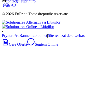
contact@euprint.ro
©
2026
EuPrint
. Toate drepturile rezervate.
•
Prynt.ro
AdBanner
Tablou.net
|
Site realizat de e-web.ro
Cere Ofertă
Suntem Online