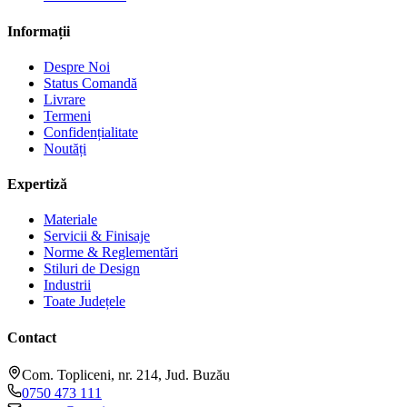
Informații
Despre Noi
Status Comandă
Livrare
Termeni
Confidențialitate
Noutăți
Expertiză
Materiale
Servicii & Finisaje
Norme & Reglementări
Stiluri de Design
Industrii
Toate Județele
Contact
Com. Topliceni, nr. 214, Jud. Buzău
0750 473 111