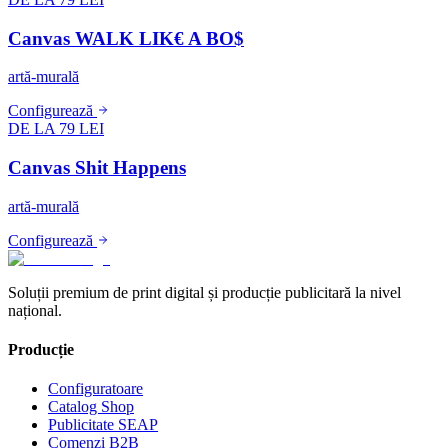
Canvas WALK LIK€ A BO$
artă-murală
Configurează
DE LA 79 LEI
Canvas Shit Happens
artă-murală
Configurează
Soluții premium de print digital și producție publicitară la nivel
național.
Producție
Configuratoare
Catalog Shop
Publicitate SEAP
Comenzi B2B