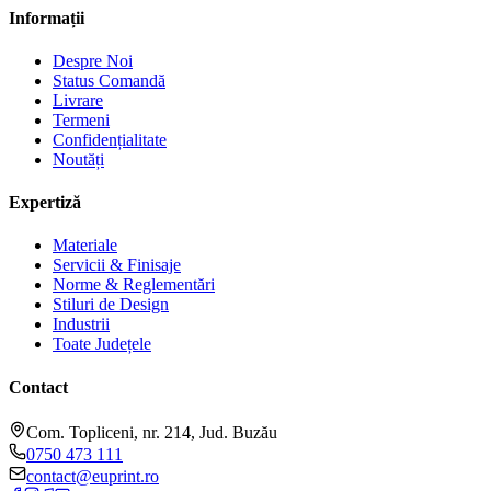
Informații
Despre Noi
Status Comandă
Livrare
Termeni
Confidențialitate
Noutăți
Expertiză
Materiale
Servicii & Finisaje
Norme & Reglementări
Stiluri de Design
Industrii
Toate Județele
Contact
Com. Topliceni, nr. 214, Jud. Buzău
0750 473 111
contact@euprint.ro