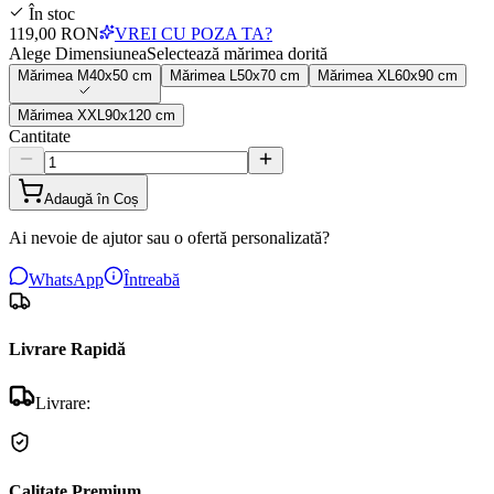
În stoc
119,00 RON
VREI CU POZA TA?
Alege Dimensiunea
Selectează mărimea dorită
Mărimea
M
40x50 cm
Mărimea
L
50x70 cm
Mărimea
XL
60x90 cm
Mărimea
XXL
90x120 cm
Cantitate
Adaugă în Coș
Ai nevoie de ajutor sau o ofertă personalizată?
WhatsApp
Întreabă
Livrare Rapidă
Livrare:
Calitate Premium