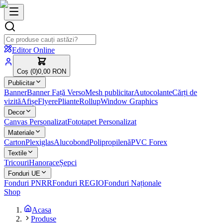
Editor Online
Coș (
0
)
0,00 RON
Publicitar
Banner
Banner Față Verso
Mesh publicitar
Autocolante
Cărți de
vizită
Afișe
Flyere
Pliante
Rollup
Window Graphics
Decor
Canvas Personalizat
Fototapet Personalizat
Materiale
Carton
Plexiglas
Alucobond
Polipropilenă
PVC Forex
Textile
Tricouri
Hanorace
Șepci
Fonduri UE
Fonduri PNRR
Fonduri REGIO
Fonduri Naționale
Shop
Acasa
Produse