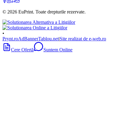
©
2026
EuPrint
. Toate drepturile rezervate.
•
Prynt.ro
AdBanner
Tablou.net
|
Site realizat de e-web.ro
Cere Ofertă
Suntem Online