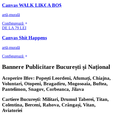
Canvas WALK LIK€ A BO$
artă-murală
Configurează
DE LA 79 LEI
Canvas Shit Happens
artă-murală
Configurează
Bannere Publicitare București și Național
Acoperire Ilfov: Popești Leordeni, Afumați, Chiajna,
Voluntari, Otopeni, Bragadiru, Mogosoaia, Buftea,
Pantelimon, Snagov, Corbeanca, Jilava
Cartiere București: Militari, Drumul Taberei, Titan,
Colentina, Berceni, Rahova, Crângași, Vitan,
Aviatoriei