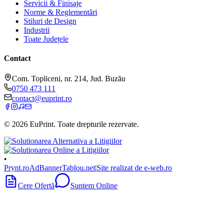
Servicii & Finisaje
Norme & Reglementări
Stiluri de Design
Industrii
Toate Județele
Contact
Com. Topliceni, nr. 214, Jud. Buzău
0750 473 111
contact@euprint.ro
©
2026
EuPrint
. Toate drepturile rezervate.
•
Prynt.ro
AdBanner
Tablou.net
|
Site realizat de e-web.ro
Cere Ofertă
Suntem Online