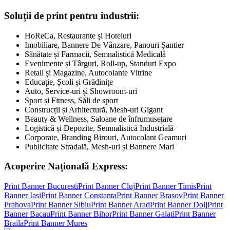
Soluții de print pentru industrii:
HoReCa, Restaurante și Hoteluri
Imobiliare, Bannere De Vânzare, Panouri Șantier
Sănătate și Farmacii, Semnalistică Medicală
Evenimente și Târguri, Roll-up, Standuri Expo
Retail și Magazine, Autocolante Vitrine
Educație, Școli și Grădinițe
Auto, Service-uri și Showroom-uri
Sport și Fitness, Săli de sport
Construcții și Arhitectură, Mesh-uri Gigant
Beauty & Wellness, Saloane de înfrumusețare
Logistică și Depozite, Semnalistică Industrială
Corporate, Branding Birouri, Autocolant Geamuri
Publicitate Stradală, Mesh-uri și Bannere Mari
Acoperire Națională Express:
Print Banner
Bucuresti
Print Banner
Cluj
Print Banner
Timis
Print
Banner
Iasi
Print Banner
Constanta
Print Banner
Brasov
Print Banner
Prahova
Print Banner
Sibiu
Print Banner
Arad
Print Banner
Dolj
Print
Banner
Bacau
Print Banner
Bihor
Print Banner
Galati
Print Banner
Braila
Print Banner
Mures