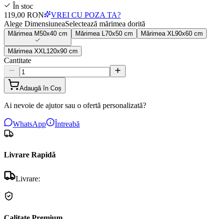
În stoc
119,00 RON
VREI CU POZA TA?
Alege Dimensiunea
Selectează mărimea dorită
Mărimea
M
50x40 cm
Mărimea
L
70x50 cm
Mărimea
XL
90x60 cm
Mărimea
XXL
120x90 cm
Cantitate
Adaugă în Coș
Ai nevoie de ajutor sau o ofertă personalizată?
WhatsApp
Întreabă
Livrare Rapidă
Livrare:
Calitate Premium