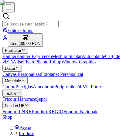
Editor Online
Coș (
0
)
0,00 RON
Publicitar
Banner
Banner Față Verso
Mesh publicitar
Autocolante
Cărți de
vizită
Afișe
Flyere
Pliante
Rollup
Window Graphics
Decor
Canvas Personalizat
Fototapet Personalizat
Materiale
Carton
Plexiglas
Alucobond
Polipropilenă
PVC Forex
Textile
Tricouri
Hanorace
Șepci
Fonduri UE
Fonduri PNRR
Fonduri REGIO
Fonduri Naționale
Shop
Acasa
Produse