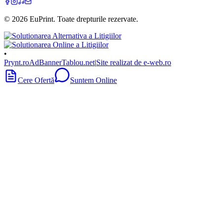
©
2026
EuPrint
. Toate drepturile rezervate.
•
Prynt.ro
AdBanner
Tablou.net
|
Site realizat de e-web.ro
Cere Ofertă
Suntem Online