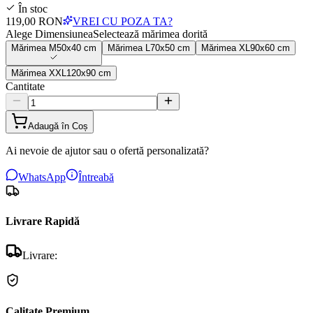
În stoc
119,00 RON
VREI CU POZA TA?
Alege Dimensiunea
Selectează mărimea dorită
Mărimea
M
50x40 cm
Mărimea
L
70x50 cm
Mărimea
XL
90x60 cm
Mărimea
XXL
120x90 cm
Cantitate
Adaugă în Coș
Ai nevoie de ajutor sau o ofertă personalizată?
WhatsApp
Întreabă
Livrare Rapidă
Livrare:
Calitate Premium