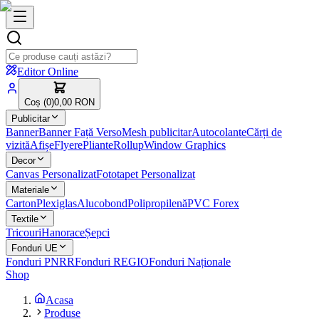
Editor Online
Coș (
0
)
0,00 RON
Publicitar
Banner
Banner Față Verso
Mesh publicitar
Autocolante
Cărți de
vizită
Afișe
Flyere
Pliante
Rollup
Window Graphics
Decor
Canvas Personalizat
Fototapet Personalizat
Materiale
Carton
Plexiglas
Alucobond
Polipropilenă
PVC Forex
Textile
Tricouri
Hanorace
Șepci
Fonduri UE
Fonduri PNRR
Fonduri REGIO
Fonduri Naționale
Shop
Acasa
Produse