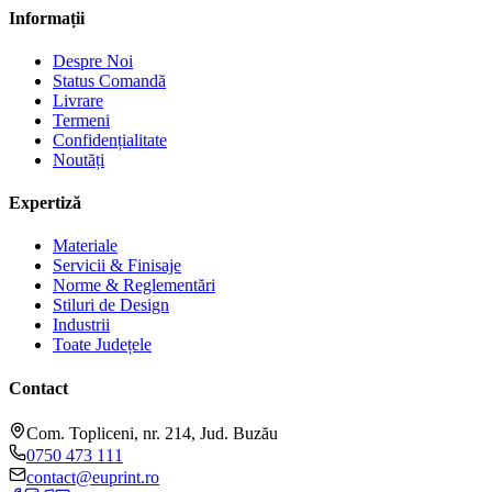
Informații
Despre Noi
Status Comandă
Livrare
Termeni
Confidențialitate
Noutăți
Expertiză
Materiale
Servicii & Finisaje
Norme & Reglementări
Stiluri de Design
Industrii
Toate Județele
Contact
Com. Topliceni, nr. 214, Jud. Buzău
0750 473 111
contact@euprint.ro