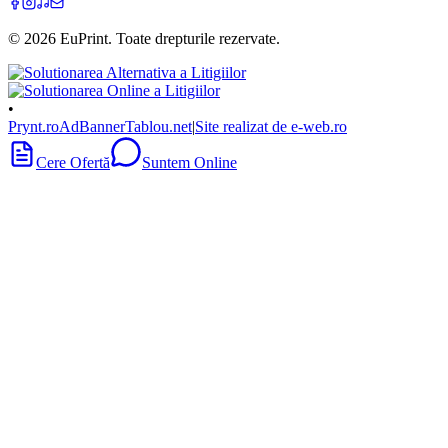
©
2026
EuPrint
. Toate drepturile rezervate.
•
Prynt.ro
AdBanner
Tablou.net
|
Site realizat de e-web.ro
Cere Ofertă
Suntem Online