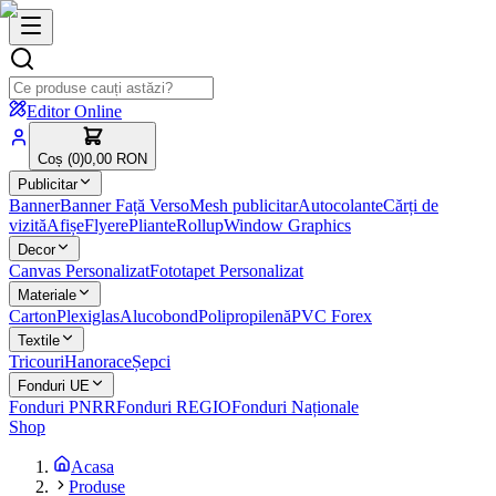
Editor Online
Coș (
0
)
0,00 RON
Publicitar
Banner
Banner Față Verso
Mesh publicitar
Autocolante
Cărți de
vizită
Afișe
Flyere
Pliante
Rollup
Window Graphics
Decor
Canvas Personalizat
Fototapet Personalizat
Materiale
Carton
Plexiglas
Alucobond
Polipropilenă
PVC Forex
Textile
Tricouri
Hanorace
Șepci
Fonduri UE
Fonduri PNRR
Fonduri REGIO
Fonduri Naționale
Shop
Acasa
Produse