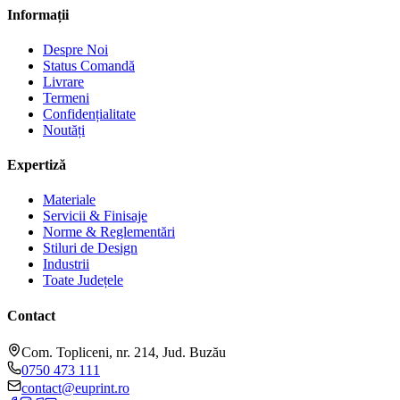
Informații
Despre Noi
Status Comandă
Livrare
Termeni
Confidențialitate
Noutăți
Expertiză
Materiale
Servicii & Finisaje
Norme & Reglementări
Stiluri de Design
Industrii
Toate Județele
Contact
Com. Topliceni, nr. 214, Jud. Buzău
0750 473 111
contact@euprint.ro