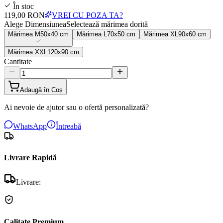
În stoc
119,00 RON
VREI CU POZA TA?
Alege Dimensiunea
Selectează mărimea dorită
Mărimea
M
50x40 cm
Mărimea
L
70x50 cm
Mărimea
XL
90x60 cm
Mărimea
XXL
120x90 cm
Cantitate
Adaugă în Coș
Ai nevoie de ajutor sau o ofertă personalizată?
WhatsApp
Întreabă
Livrare Rapidă
Livrare:
Calitate Premium