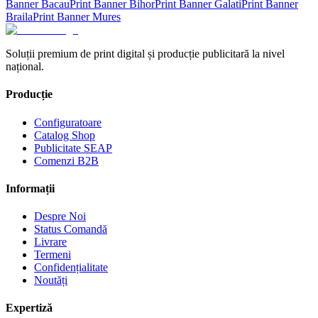
Banner
Bacau
Print Banner
Bihor
Print Banner
Galati
Print Banner
Braila
Print Banner
Mures
Soluții premium de print digital și producție publicitară la nivel
național.
Producție
Configuratoare
Catalog Shop
Publicitate SEAP
Comenzi B2B
Informații
Despre Noi
Status Comandă
Livrare
Termeni
Confidențialitate
Noutăți
Expertiză