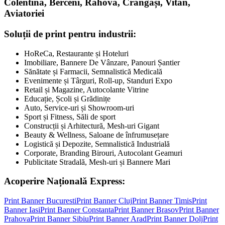
Colentina, Berceni, Rahova, Crângași, Vitan,
Aviatoriei
Soluții de print pentru industrii:
HoReCa, Restaurante și Hoteluri
Imobiliare, Bannere De Vânzare, Panouri Șantier
Sănătate și Farmacii, Semnalistică Medicală
Evenimente și Târguri, Roll-up, Standuri Expo
Retail și Magazine, Autocolante Vitrine
Educație, Școli și Grădinițe
Auto, Service-uri și Showroom-uri
Sport și Fitness, Săli de sport
Construcții și Arhitectură, Mesh-uri Gigant
Beauty & Wellness, Saloane de înfrumusețare
Logistică și Depozite, Semnalistică Industrială
Corporate, Branding Birouri, Autocolant Geamuri
Publicitate Stradală, Mesh-uri și Bannere Mari
Acoperire Națională Express:
Print Banner
Bucuresti
Print Banner
Cluj
Print Banner
Timis
Print
Banner
Iasi
Print Banner
Constanta
Print Banner
Brasov
Print Banner
Prahova
Print Banner
Sibiu
Print Banner
Arad
Print Banner
Dolj
Print