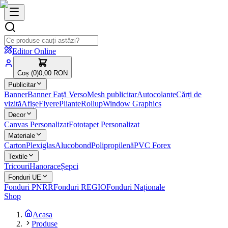
Editor Online
Coș (
0
)
0,00 RON
Publicitar
Banner
Banner Față Verso
Mesh publicitar
Autocolante
Cărți de
vizită
Afișe
Flyere
Pliante
Rollup
Window Graphics
Decor
Canvas Personalizat
Fototapet Personalizat
Materiale
Carton
Plexiglas
Alucobond
Polipropilenă
PVC Forex
Textile
Tricouri
Hanorace
Șepci
Fonduri UE
Fonduri PNRR
Fonduri REGIO
Fonduri Naționale
Shop
Acasa
Produse