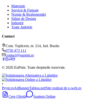
Materiale
Servicii & Finisaje
Norme & Reglementări
Stiluri de Design
Industrii
Toate Județele
Contact
Com. Topliceni, nr. 214, Jud. Buzău
0750 473 111
contact@euprint.ro
©
2026
EuPrint
. Toate drepturile rezervate.
•
Prynt.ro
AdBanner
Tablou.net
|
Site realizat de e-web.ro
Cere Ofertă
Suntem Online