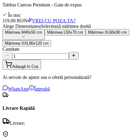
Tablou Canvas Premium - Gata de expus
În stoc
119,00 RON
VREI CU POZA TA?
Alege Dimensiunea
Selectează mărimea dorită
Mărimea
M
40x50 cm
Mărimea
L
50x70 cm
Mărimea
XL
60x90 cm
Mărimea
XXL
90x120 cm
Cantitate
Adaugă în Coș
Ai nevoie de ajutor sau o ofertă personalizată?
WhatsApp
Întreabă
Livrare Rapidă
Livrare: