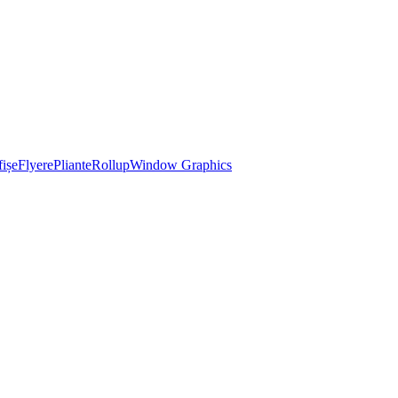
ișe
Flyere
Pliante
Rollup
Window Graphics