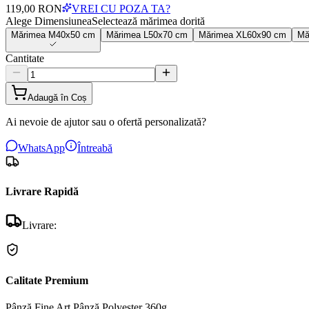
119,00 RON
VREI CU POZA TA?
Alege Dimensiunea
Selectează mărimea dorită
Mărimea
M
40x50 cm
Mărimea
L
50x70 cm
Mărimea
XL
60x90 cm
Mă
Cantitate
Adaugă în Coș
Ai nevoie de ajutor sau o ofertă personalizată?
WhatsApp
Întreabă
Livrare Rapidă
Livrare:
Calitate Premium
Pânză Fine Art
Pânză Polyester 360g