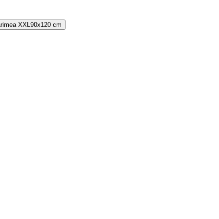
rimea
XXL
90x120 cm