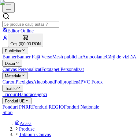
Editor Online
Coș (
0
)
0,00 RON
Publicitar
Banner
Banner Față Verso
Mesh publicitar
Autocolante
Cărți de vizită
Af
Decor
Canvas Personalizat
Fototapet Personalizat
Materiale
Carton
Plexiglas
Alucobond
Polipropilenă
PVC Forex
Textile
Tricouri
Hanorace
Șepci
Fonduri UE
Fonduri PNRR
Fonduri REGIO
Fonduri Naționale
Shop
Acasa
Produse
Tablouri Canvas