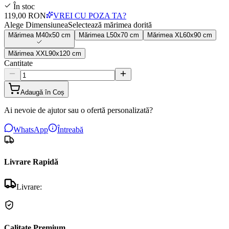
În stoc
119,00 RON
VREI CU POZA TA?
Alege Dimensiunea
Selectează mărimea dorită
Mărimea
M
40x50 cm
Mărimea
L
50x70 cm
Mărimea
XL
60x90 cm
Mărimea
XXL
90x120 cm
Cantitate
Adaugă în Coș
Ai nevoie de ajutor sau o ofertă personalizată?
WhatsApp
Întreabă
Livrare Rapidă
Livrare:
Calitate Premium