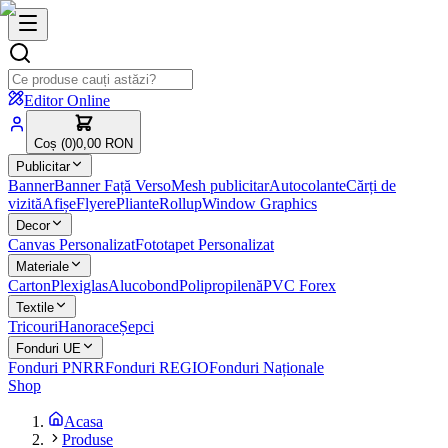
Editor Online
Coș (
0
)
0,00 RON
Publicitar
Banner
Banner Față Verso
Mesh publicitar
Autocolante
Cărți de
vizită
Afișe
Flyere
Pliante
Rollup
Window Graphics
Decor
Canvas Personalizat
Fototapet Personalizat
Materiale
Carton
Plexiglas
Alucobond
Polipropilenă
PVC Forex
Textile
Tricouri
Hanorace
Șepci
Fonduri UE
Fonduri PNRR
Fonduri REGIO
Fonduri Naționale
Shop
Acasa
Produse