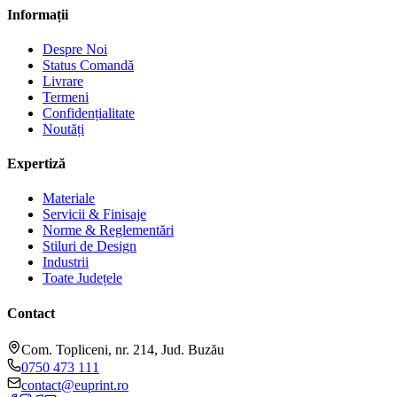
Informații
Despre Noi
Status Comandă
Livrare
Termeni
Confidențialitate
Noutăți
Expertiză
Materiale
Servicii & Finisaje
Norme & Reglementări
Stiluri de Design
Industrii
Toate Județele
Contact
Com. Topliceni, nr. 214, Jud. Buzău
0750 473 111
contact@euprint.ro