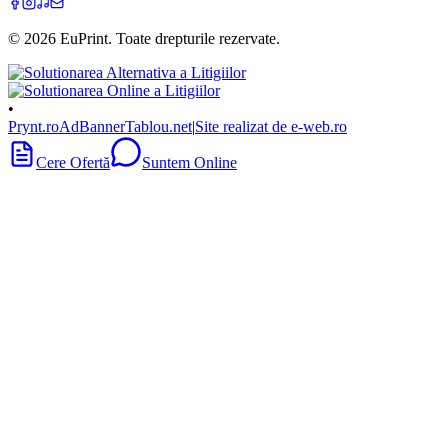
©
2026
EuPrint
. Toate drepturile rezervate.
•
Prynt.ro
AdBanner
Tablou.net
|
Site realizat de e-web.ro
Cere Ofertă
Suntem Online