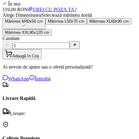
În stoc
119,00 RON
VREI CU POZA TA?
Alege Dimensiunea
Selectează mărimea dorită
Mărimea
M
40x50 cm
Mărimea
L
50x70 cm
Mărimea
XL
60x90 cm
Mărimea
XXL
90x120 cm
Cantitate
Adaugă în Coș
Ai nevoie de ajutor sau o ofertă personalizată?
WhatsApp
Întreabă
Livrare Rapidă
Livrare:
Calitate Premium