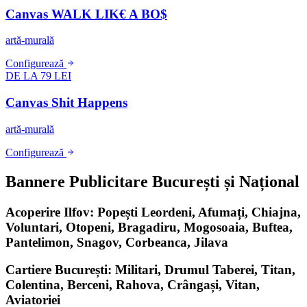
Canvas WALK LIK€ A BO$
artă-murală
Configurează
DE LA 79 LEI
Canvas Shit Happens
artă-murală
Configurează
Bannere Publicitare București și Național
Acoperire Ilfov: Popești Leordeni, Afumați, Chiajna,
Voluntari, Otopeni, Bragadiru, Mogosoaia, Buftea,
Pantelimon, Snagov, Corbeanca, Jilava
Cartiere București: Militari, Drumul Taberei, Titan,
Colentina, Berceni, Rahova, Crângași, Vitan,
Aviatoriei