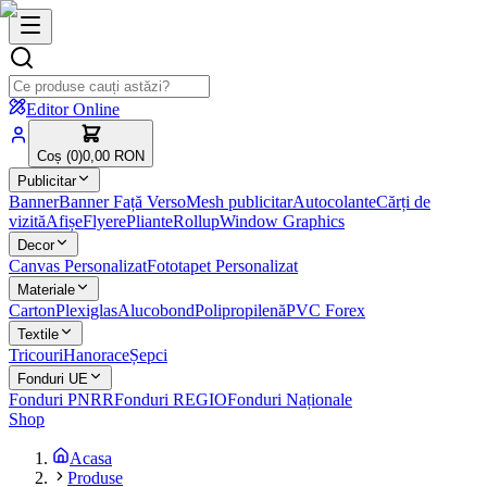
Editor Online
Coș (
0
)
0,00 RON
Publicitar
Banner
Banner Față Verso
Mesh publicitar
Autocolante
Cărți de
vizită
Afișe
Flyere
Pliante
Rollup
Window Graphics
Decor
Canvas Personalizat
Fototapet Personalizat
Materiale
Carton
Plexiglas
Alucobond
Polipropilenă
PVC Forex
Textile
Tricouri
Hanorace
Șepci
Fonduri UE
Fonduri PNRR
Fonduri REGIO
Fonduri Naționale
Shop
Acasa
Produse