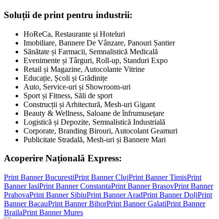
Soluții de print pentru industrii:
HoReCa, Restaurante și Hoteluri
Imobiliare, Bannere De Vânzare, Panouri Șantier
Sănătate și Farmacii, Semnalistică Medicală
Evenimente și Târguri, Roll-up, Standuri Expo
Retail și Magazine, Autocolante Vitrine
Educație, Școli și Grădinițe
Auto, Service-uri și Showroom-uri
Sport și Fitness, Săli de sport
Construcții și Arhitectură, Mesh-uri Gigant
Beauty & Wellness, Saloane de înfrumusețare
Logistică și Depozite, Semnalistică Industrială
Corporate, Branding Birouri, Autocolant Geamuri
Publicitate Stradală, Mesh-uri și Bannere Mari
Acoperire Națională Express:
Print Banner
Bucuresti
Print Banner
Cluj
Print Banner
Timis
Print
Banner
Iasi
Print Banner
Constanta
Print Banner
Brasov
Print Banner
Prahova
Print Banner
Sibiu
Print Banner
Arad
Print Banner
Dolj
Print
Banner
Bacau
Print Banner
Bihor
Print Banner
Galati
Print Banner
Braila
Print Banner
Mures