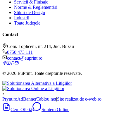
Servicii & Finisaje
Norme & Reglementări
Stiluri de Design
Industrii
Toate Județele
Contact
Com. Topliceni, nr. 214, Jud. Buzău
0750 473 111
contact@euprint.ro
©
2026
EuPrint
. Toate drepturile rezervate.
•
Prynt.ro
AdBanner
Tablou.net
|
Site realizat de e-web.ro
Cere Ofertă
Suntem Online