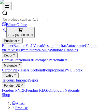
Editor Online
Coș (
0
)
0,00 RON
Publicitar
Banner
Banner Față Verso
Mesh publicitar
Autocolante
Cărți de
vizită
Afișe
Flyere
Pliante
Rollup
Window Graphics
Decor
Canvas Personalizat
Fototapet Personalizat
Materiale
Carton
Plexiglas
Alucobond
Polipropilenă
PVC Forex
Textile
Tricouri
Hanorace
Șepci
Fonduri UE
Fonduri PNRR
Fonduri REGIO
Fonduri Naționale
Shop
Acasa
Produse