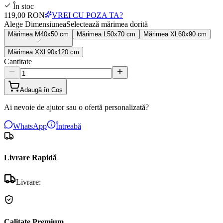
În stoc
119,00 RON
VREI CU POZA TA?
Alege Dimensiunea
Selectează mărimea dorită
Mărimea
M
40x50 cm
Mărimea
L
50x70 cm
Mărimea
XL
60x90 cm
Mărimea
XXL
90x120 cm
Cantitate
Adaugă în Coș
Ai nevoie de ajutor sau o ofertă personalizată?
WhatsApp
Întreabă
Livrare Rapidă
Livrare:
Calitate Premium