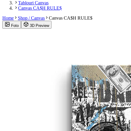
Tablouri Canvas
Canvas CA$H RULE$
Home
Shop / Canvas
Canvas CA$H RULE$
Foto
3D Preview