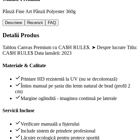
Pânză Fine Art
Pânză Polyester 360g
Descriere
Recenzii
FAQ
Detalii Produs
Tablou Canvas Premium cu CA$H RULE$. ➤ Despre lucrare Titlu:
CA$H RULE$ Data lansării: 2023
Materiale & Calitate
Printare HD rezistentă la UV (nu se decolorează)
Întins manual pe șasiu din lemn natural de brad (profil 2
cm)
Margine oglindită - imaginea continuă pe laterale
Servicii Incluse
Verificare manuală a fișierului
Include sistem de prindere profesional
Lăcuire ecologică pentru protece sporită