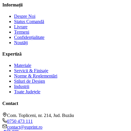
Informații
Despre Noi
Status Comandă
Livrare
Termeni
Confidențialitate
Noutăți
Expertiză
Materiale
Servicii & Finisaje
Norme & Reglementări
Stiluri de Design
Industrii
Toate Județele
Contact
Com. Topliceni, nr. 214, Jud. Buzău
0750 473 111
contact@euprint.ro