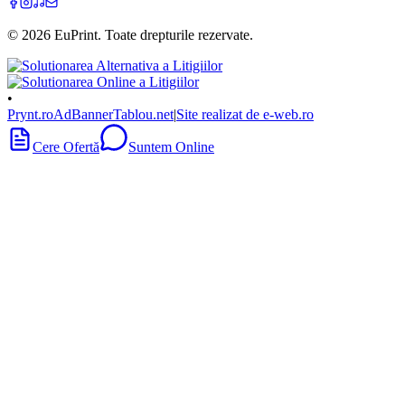
©
2026
EuPrint
. Toate drepturile rezervate.
•
Prynt.ro
AdBanner
Tablou.net
|
Site realizat de e-web.ro
Cere Ofertă
Suntem Online