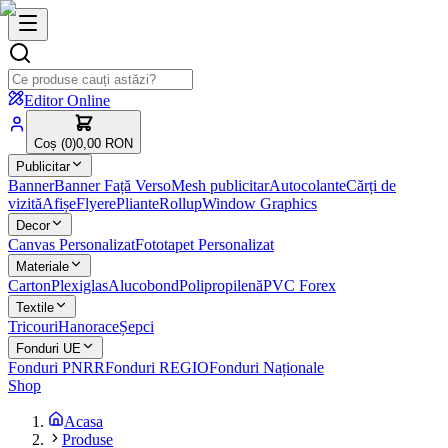
Editor Online
Coș (
0
)
0,00 RON
Publicitar
Banner
Banner Față Verso
Mesh publicitar
Autocolante
Cărți de
vizită
Afișe
Flyere
Pliante
Rollup
Window Graphics
Decor
Canvas Personalizat
Fototapet Personalizat
Materiale
Carton
Plexiglas
Alucobond
Polipropilenă
PVC Forex
Textile
Tricouri
Hanorace
Șepci
Fonduri UE
Fonduri PNRR
Fonduri REGIO
Fonduri Naționale
Shop
Acasa
Produse