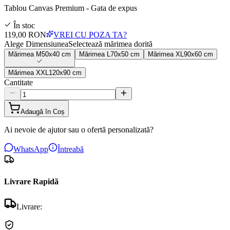
Tablou Canvas Premium - Gata de expus
În stoc
119,00 RON
VREI CU POZA TA?
Alege Dimensiunea
Selectează mărimea dorită
Mărimea
M
50x40 cm
Mărimea
L
70x50 cm
Mărimea
XL
90x60 cm
Mărimea
XXL
120x90 cm
Cantitate
Adaugă în Coș
Ai nevoie de ajutor sau o ofertă personalizată?
WhatsApp
Întreabă
Livrare Rapidă
Livrare: