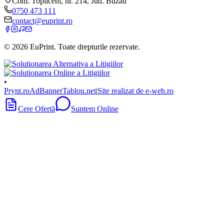
Com. Topliceni, nr. 214, Jud. Buzău
0750 473 111
contact@euprint.ro
©
2026
EuPrint
. Toate drepturile rezervate.
•
Prynt.ro
AdBanner
Tablou.net
|
Site realizat de e-web.ro
Cere Ofertă
Suntem Online