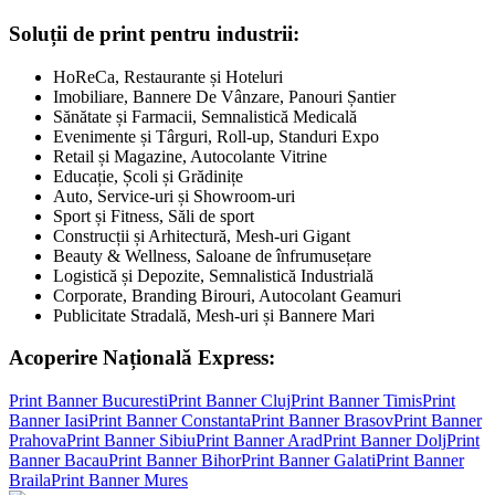
Soluții de print pentru industrii:
HoReCa, Restaurante și Hoteluri
Imobiliare, Bannere De Vânzare, Panouri Șantier
Sănătate și Farmacii, Semnalistică Medicală
Evenimente și Târguri, Roll-up, Standuri Expo
Retail și Magazine, Autocolante Vitrine
Educație, Școli și Grădinițe
Auto, Service-uri și Showroom-uri
Sport și Fitness, Săli de sport
Construcții și Arhitectură, Mesh-uri Gigant
Beauty & Wellness, Saloane de înfrumusețare
Logistică și Depozite, Semnalistică Industrială
Corporate, Branding Birouri, Autocolant Geamuri
Publicitate Stradală, Mesh-uri și Bannere Mari
Acoperire Națională Express:
Print Banner
Bucuresti
Print Banner
Cluj
Print Banner
Timis
Print
Banner
Iasi
Print Banner
Constanta
Print Banner
Brasov
Print Banner
Prahova
Print Banner
Sibiu
Print Banner
Arad
Print Banner
Dolj
Print
Banner
Bacau
Print Banner
Bihor
Print Banner
Galati
Print Banner
Braila
Print Banner
Mures