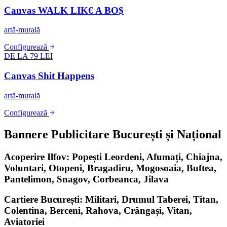
Canvas WALK LIK€ A BO$
artă-murală
Configurează
DE LA 79 LEI
Canvas Shit Happens
artă-murală
Configurează
Bannere Publicitare București și Național
Acoperire Ilfov: Popești Leordeni, Afumați, Chiajna,
Voluntari, Otopeni, Bragadiru, Mogosoaia, Buftea,
Pantelimon, Snagov, Corbeanca, Jilava
Cartiere București: Militari, Drumul Taberei, Titan,
Colentina, Berceni, Rahova, Crângași, Vitan,
Aviatoriei