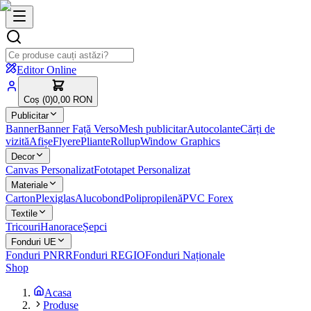
Editor Online
Coș (
0
)
0,00 RON
Publicitar
Banner
Banner Față Verso
Mesh publicitar
Autocolante
Cărți de
vizită
Afișe
Flyere
Pliante
Rollup
Window Graphics
Decor
Canvas Personalizat
Fototapet Personalizat
Materiale
Carton
Plexiglas
Alucobond
Polipropilenă
PVC Forex
Textile
Tricouri
Hanorace
Șepci
Fonduri UE
Fonduri PNRR
Fonduri REGIO
Fonduri Naționale
Shop
Acasa
Produse