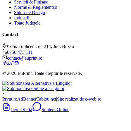
Servicii & Finisaje
Norme & Reglementări
Stiluri de Design
Industrii
Toate Județele
Contact
Com. Topliceni, nr. 214, Jud. Buzău
0750 473 111
contact@euprint.ro
©
2026
EuPrint
. Toate drepturile rezervate.
•
Prynt.ro
AdBanner
Tablou.net
|
Site realizat de e-web.ro
Cere Ofertă
Suntem Online