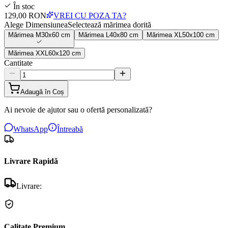
În stoc
129,00 RON
VREI CU POZA TA?
Alege Dimensiunea
Selectează mărimea dorită
Mărimea
M
30x60 cm
Mărimea
L
40x80 cm
Mărimea
XL
50x100 cm
Mărimea
XXL
60x120 cm
Cantitate
Adaugă în Coș
Ai nevoie de ajutor sau o ofertă personalizată?
WhatsApp
Întreabă
Livrare Rapidă
Livrare:
Calitate Premium