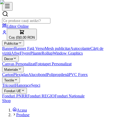
Editor Online
Coș (
0
)
0,00 RON
Publicitar
Banner
Banner Față Verso
Mesh publicitar
Autocolante
Cărți de
vizită
Afișe
Flyere
Pliante
Rollup
Window Graphics
Decor
Canvas Personalizat
Fototapet Personalizat
Materiale
Carton
Plexiglas
Alucobond
Polipropilenă
PVC Forex
Textile
Tricouri
Hanorace
Șepci
Fonduri UE
Fonduri PNRR
Fonduri REGIO
Fonduri Naționale
Shop
Acasa
Produse