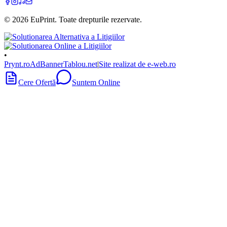
©
2026
EuPrint
. Toate drepturile rezervate.
•
Prynt.ro
AdBanner
Tablou.net
|
Site realizat de e-web.ro
Cere Ofertă
Suntem Online