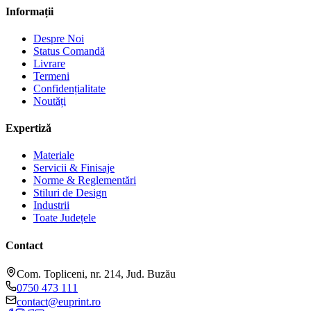
Informații
Despre Noi
Status Comandă
Livrare
Termeni
Confidențialitate
Noutăți
Expertiză
Materiale
Servicii & Finisaje
Norme & Reglementări
Stiluri de Design
Industrii
Toate Județele
Contact
Com. Topliceni, nr. 214, Jud. Buzău
0750 473 111
contact@euprint.ro