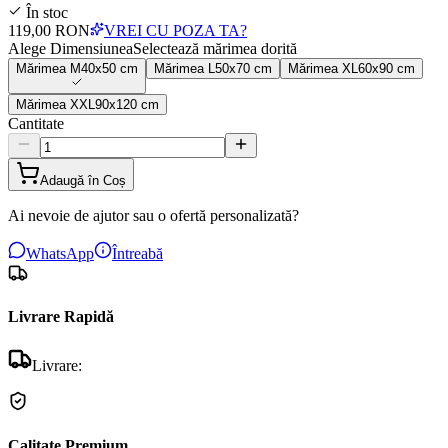
În stoc
119,00 RON
VREI CU POZA TA?
Alege Dimensiunea
Selectează mărimea dorită
Mărimea
M
40x50 cm
Mărimea
L
50x70 cm
Mărimea
XL
60x90 cm
Mărimea
XXL
90x120 cm
Cantitate
Adaugă în Coș
Ai nevoie de ajutor sau o ofertă personalizată?
WhatsApp
Întreabă
Livrare Rapidă
Livrare:
Calitate Premium