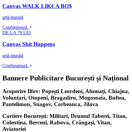
Canvas WALK LIK€ A BO$
artă-murală
Configurează
DE LA 79 LEI
Canvas Shit Happens
artă-murală
Configurează
Bannere Publicitare București și Național
Acoperire Ilfov: Popești Leordeni, Afumați, Chiajna,
Voluntari, Otopeni, Bragadiru, Mogosoaia, Buftea,
Pantelimon, Snagov, Corbeanca, Jilava
Cartiere București: Militari, Drumul Taberei, Titan,
Colentina, Berceni, Rahova, Crângași, Vitan,
Aviatoriei