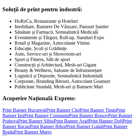
Soluții de print pentru industrii:
HoReCa, Restaurante și Hoteluri
Imobiliare, Bannere De Vânzare, Panouri Șantier
Sănătate și Farmacii, Semnalistică Medicală
Evenimente și Târguri, Roll-up, Standuri Expo
Retail și Magazine, Autocolante Vitrine
Educație, Școli și Grădinițe
Auto, Service-uri și Showroom-uri
Sport și Fitness, Săli de sport
Construcții și Arhitectură, Mesh-uri Gigant
Beauty & Wellness, Saloane de înfrumusețare
Logistică și Depozite, Semnalistică Industrială
Corporate, Branding Birouri, Autocolant Geamuri
Publicitate Stradală, Mesh-uri și Bannere Mari
Acoperire Națională Express:
Print Banner
Bucuresti
Print Banner
Cluj
Print Banner
Timis
Print
Banner
Iasi
Print Banner
Constanta
Print Banner
Brasov
Print Banner
Prahova
Print Banner
Sibiu
Print Banner
Arad
Print Banner
Dolj
Print
Banner
Bacau
Print Banner
Bihor
Print Banner
Galati
Print Banner
Braila
Print Banner
Mures