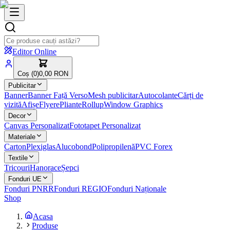
Editor Online
Coș (
0
)
0,00 RON
Publicitar
Banner
Banner Față Verso
Mesh publicitar
Autocolante
Cărți de
vizită
Afișe
Flyere
Pliante
Rollup
Window Graphics
Decor
Canvas Personalizat
Fototapet Personalizat
Materiale
Carton
Plexiglas
Alucobond
Polipropilenă
PVC Forex
Textile
Tricouri
Hanorace
Șepci
Fonduri UE
Fonduri PNRR
Fonduri REGIO
Fonduri Naționale
Shop
Acasa
Produse