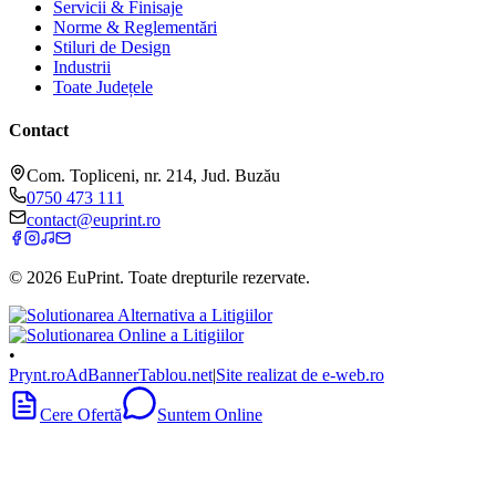
Servicii & Finisaje
Norme & Reglementări
Stiluri de Design
Industrii
Toate Județele
Contact
Com. Topliceni, nr. 214, Jud. Buzău
0750 473 111
contact@euprint.ro
©
2026
EuPrint
. Toate drepturile rezervate.
•
Prynt.ro
AdBanner
Tablou.net
|
Site realizat de e-web.ro
Cere Ofertă
Suntem Online