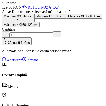
În stoc
129,00 RON
VREI CU POZA TA?
Alege Dimensiunea
Selectează mărimea dorită
Mărimea
M
30x60 cm
Mărimea
L
40x80 cm
Mărimea
XL
50x100 cm
Mărimea
XXL
60x120 cm
Cantitate
Adaugă în Coș
Ai nevoie de ajutor sau o ofertă personalizată?
WhatsApp
Întreabă
Livrare Rapidă
Livrare:
Calitate Premium