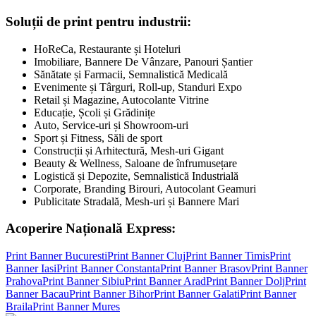
Soluții de print pentru industrii:
HoReCa, Restaurante și Hoteluri
Imobiliare, Bannere De Vânzare, Panouri Șantier
Sănătate și Farmacii, Semnalistică Medicală
Evenimente și Târguri, Roll-up, Standuri Expo
Retail și Magazine, Autocolante Vitrine
Educație, Școli și Grădinițe
Auto, Service-uri și Showroom-uri
Sport și Fitness, Săli de sport
Construcții și Arhitectură, Mesh-uri Gigant
Beauty & Wellness, Saloane de înfrumusețare
Logistică și Depozite, Semnalistică Industrială
Corporate, Branding Birouri, Autocolant Geamuri
Publicitate Stradală, Mesh-uri și Bannere Mari
Acoperire Națională Express:
Print Banner
Bucuresti
Print Banner
Cluj
Print Banner
Timis
Print
Banner
Iasi
Print Banner
Constanta
Print Banner
Brasov
Print Banner
Prahova
Print Banner
Sibiu
Print Banner
Arad
Print Banner
Dolj
Print
Banner
Bacau
Print Banner
Bihor
Print Banner
Galati
Print Banner
Braila
Print Banner
Mures