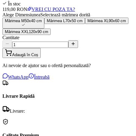
În stoc
119,00 RON
VREI CU POZA TA?
Alege Dimensiunea
Selectează mărimea dorită
Mărimea
M
50x40 cm
Mărimea
L
70x50 cm
Mărimea
XL
90x60 cm
Mărimea
XXL
120x90 cm
Cantitate
Adaugă în Coș
Ai nevoie de ajutor sau o ofertă personalizată?
WhatsApp
Întreabă
Livrare Rapidă
Livrare:
Calitate Premium