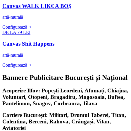
Canvas WALK LIK€ A BO$
artă-murală
Configurează
DE LA 79 LEI
Canvas Shit Happens
artă-murală
Configurează
Bannere Publicitare București și Național
Acoperire Ilfov: Popești Leordeni, Afumați, Chiajna,
Voluntari, Otopeni, Bragadiru, Mogosoaia, Buftea,
Pantelimon, Snagov, Corbeanca, Jilava
Cartiere București: Militari, Drumul Taberei, Titan,
Colentina, Berceni, Rahova, Crângași, Vitan,
Aviatoriei