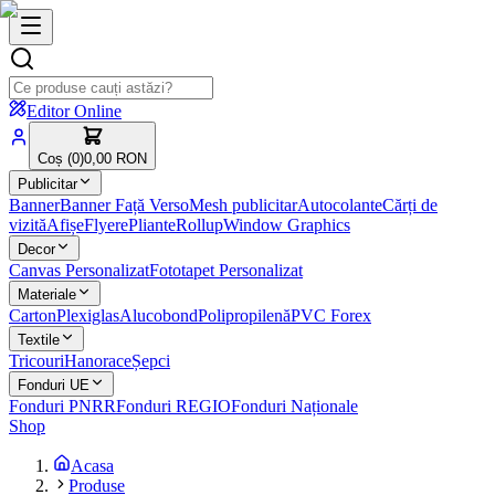
Editor Online
Coș (
0
)
0,00 RON
Publicitar
Banner
Banner Față Verso
Mesh publicitar
Autocolante
Cărți de
vizită
Afișe
Flyere
Pliante
Rollup
Window Graphics
Decor
Canvas Personalizat
Fototapet Personalizat
Materiale
Carton
Plexiglas
Alucobond
Polipropilenă
PVC Forex
Textile
Tricouri
Hanorace
Șepci
Fonduri UE
Fonduri PNRR
Fonduri REGIO
Fonduri Naționale
Shop
Acasa
Produse