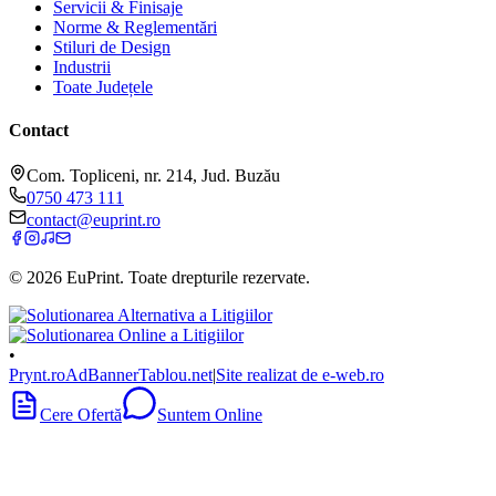
Servicii & Finisaje
Norme & Reglementări
Stiluri de Design
Industrii
Toate Județele
Contact
Com. Topliceni, nr. 214, Jud. Buzău
0750 473 111
contact@euprint.ro
©
2026
EuPrint
. Toate drepturile rezervate.
•
Prynt.ro
AdBanner
Tablou.net
|
Site realizat de e-web.ro
Cere Ofertă
Suntem Online