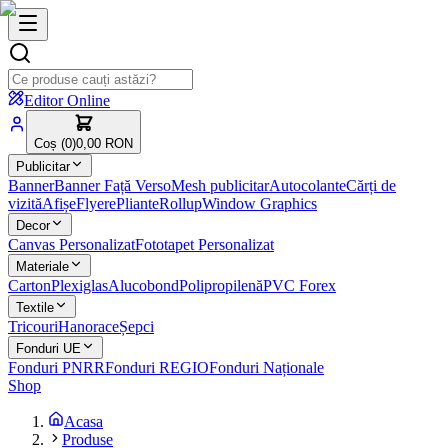
Editor Online
Coș (
0
)
0,00 RON
Publicitar
Banner
Banner Față Verso
Mesh publicitar
Autocolante
Cărți de
vizită
Afișe
Flyere
Pliante
Rollup
Window Graphics
Decor
Canvas Personalizat
Fototapet Personalizat
Materiale
Carton
Plexiglas
Alucobond
Polipropilenă
PVC Forex
Textile
Tricouri
Hanorace
Șepci
Fonduri UE
Fonduri PNRR
Fonduri REGIO
Fonduri Naționale
Shop
Acasa
Produse