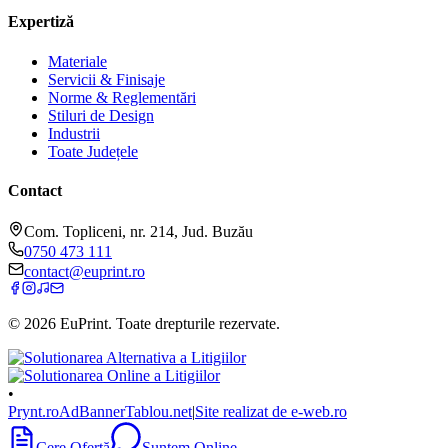
Expertiză
Materiale
Servicii & Finisaje
Norme & Reglementări
Stiluri de Design
Industrii
Toate Județele
Contact
Com. Topliceni, nr. 214, Jud. Buzău
0750 473 111
contact@euprint.ro
©
2026
EuPrint
. Toate drepturile rezervate.
•
Prynt.ro
AdBanner
Tablou.net
|
Site realizat de e-web.ro
Cere Ofertă
Suntem Online