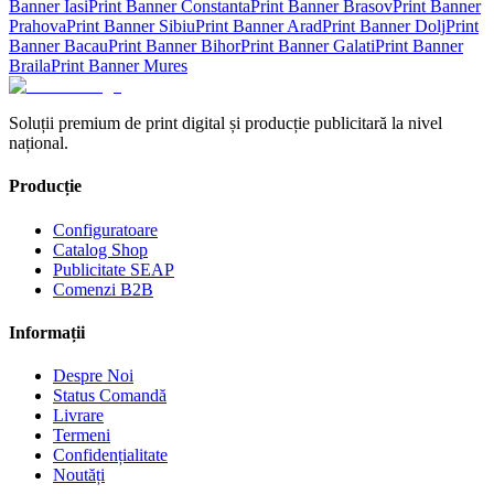
Banner
Iasi
Print Banner
Constanta
Print Banner
Brasov
Print Banner
Prahova
Print Banner
Sibiu
Print Banner
Arad
Print Banner
Dolj
Print
Banner
Bacau
Print Banner
Bihor
Print Banner
Galati
Print Banner
Braila
Print Banner
Mures
Soluții premium de print digital și producție publicitară la nivel
național.
Producție
Configuratoare
Catalog Shop
Publicitate SEAP
Comenzi B2B
Informații
Despre Noi
Status Comandă
Livrare
Termeni
Confidențialitate
Noutăți