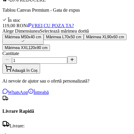
Tablou Canvas Premium - Gata de expus
În stoc
119,00 RON
VREI CU POZA TA?
Alege Dimensiunea
Selectează mărimea dorită
Mărimea
M
50x40 cm
Mărimea
L
70x50 cm
Mărimea
XL
90x60 cm
Mărimea
XXL
120x90 cm
Cantitate
Adaugă în Coș
Ai nevoie de ajutor sau o ofertă personalizată?
WhatsApp
Întreabă
Livrare Rapidă
Livrare: