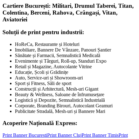
Cartiere București: Militari, Drumul Taberei, Titan,
Colentina, Berceni, Rahova, Crângași, Vitan,
Aviatoriei
Soluții de print pentru industrii:
HoReCa, Restaurante și Hoteluri
Imobiliare, Bannere De Vânzare, Panouri Șantier
Sănătate și Farmacii, Semnalistică Medicală
Evenimente și Târguri, Roll-up, Standuri Expo
Retail și Magazine, Autocolante Vitrine
Educație, Școli și Grădinițe
Auto, Service-uri și Showroom-uri
Sport și Fitness, Săli de sport
Construcții și Arhitectură, Mesh-uri Gigant
Beauty & Wellness, Saloane de înfrumusețare
Logistică și Depozite, Semnalistică Industrială
Corporate, Branding Birouri, Autocolant Geamuri
Publicitate Stradală, Mesh-uri și Bannere Mari
Acoperire Națională Express:
Print Banner
Bucuresti
Print Banner
Cluj
Print Banner
Timis
Print