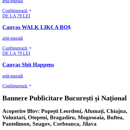
artă-murală
Configurează
DE LA 79 LEI
Canvas WALK LIK€ A BO$
artă-murală
Configurează
DE LA 79 LEI
Canvas Shit Happens
artă-murală
Configurează
Bannere Publicitare București și Național
Acoperire Ilfov: Popești Leordeni, Afumați, Chiajna,
Voluntari, Otopeni, Bragadiru, Mogosoaia, Buftea,
Pantelimon, Snagov, Corbeanca, Jilava